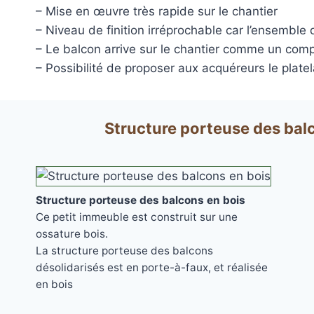
– Mise en œuvre très rapide sur le chantier
DryDeck : Lames de t
– Niveau de finition irréprochable car l’ensemble
étanches en alum
– Le balcon arrive sur le chantier comme un compo
LAMBOURDES
ÉCLAIR
– Possibilité de proposer aux acquéreurs le plate
EN ALUMINIUM
SPOTS 
LAMES DE BARDAGE
LAMES DE TERRASSE
LAMES DE TERRAS
ALERTE ET GUIDA
Structure porteuse des bal
EN BOIS DOUGLAS ROUGE
BOIS COMPOSITE XTR
PODOTACTILE
EN ACCOYA
Structure porteuse des balcons en bois
Ce petit immeuble est construit sur une
ossature bois.
MetaDeck : Le pro
La structure porteuse des balcons
étanche pour terr
désolidarisés est en porte-à-faux, et réalisée
en bois