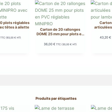
0 plots réglables
Carton
c têtes à ailette
articulé
Carton de 20 rallonges
pour 
DOME 25 mm pour plots en
43,20
€
TTC (
93,00
€
HT)
PVC réglables MINIPRO
36,00
€
TTC (
30,00
€
HT)
Produits par étiquettes