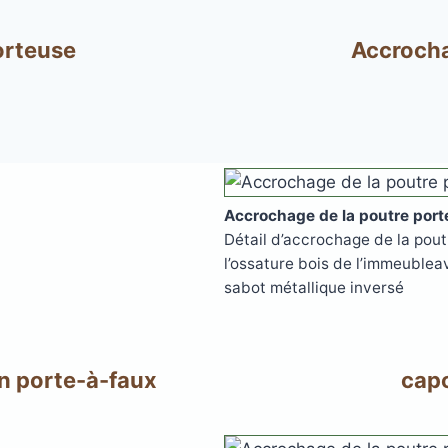
porteuse
Accrocha
s
Accrochage de la poutre por
acier
Détail d’accrochage de la pout
l’ossature bois de l’immeublea
sabot métallique inversé
en porte-à-faux
capo