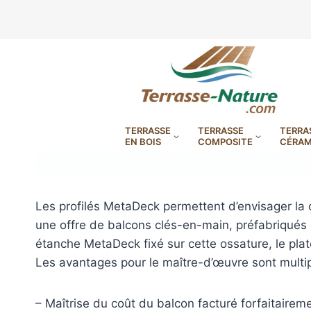
Aller
au
contenu
TERRASSE
TERRASSE
TERRA
EN BOIS
COMPOSITE
CÉRAM
Les profilés MetaDeck permettent d’envisager la c
une offre de balcons clés-en-main, préfabriqués en
étanche MetaDeck fixé sur cette ossature, le pla
LAMBOURDES, VIS
PLOTS EN
Les avantages pour le maître-d’œuvre sont multi
BANDES BITUMES
RÉGLAB
LAMES DE BARDAGE
BANDES ANTIDÉRAPA
LAMES DE TERRASSE
LAMES DE TERRAS
LAMES DE TERRAS
XTRACLAD À CLAIRE VOIE
BOIS COMPOSITE TIMB
POUR TERRASSE EN 
DURA EN CERAMIQ
EN BOIS EXOTIQU
– Maîtrise du coût du balcon facturé forfaitairem