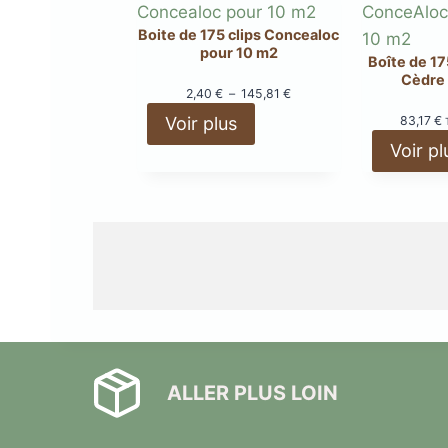
Boite de 175 clips Concealoc
pour 10 m2
Boîte de 1
Cèdre
P
2,40
€
–
145,81
€
l
83,17
€
Voir plus
a
Voir pl
g
e
d
e
p
r
i
x
:
2
,
4
ALLER PLUS LOIN
0
€