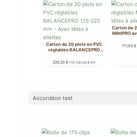
Carton de 2
MINIPRO ave
Carton de 20 plots en PVC
111,60
€
réglables BALANCEPRO
125-225 mm – Avec têtes à
ailettes
229,20
€
TTC (
191,00
€
HT)
Accordéon test