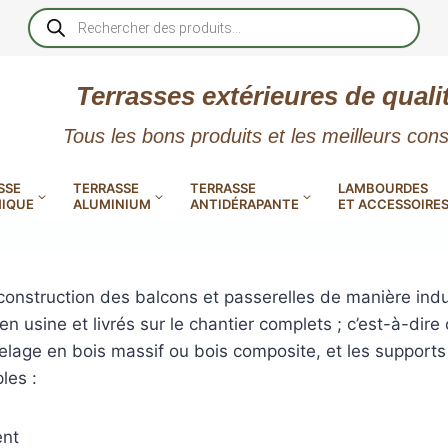
Recherche
de
produits
Terrasses extérieures de quali
Tous les bons produits et les meilleurs cons
SSE
TERRASSE
TERRASSE
LAMBOURDES
IQUE
ALUMINIUM
ANTIDÉRAPANTE
ET ACCESSOIRE
onstruction des balcons et passerelles de manière indus
 usine et livrés sur le chantier complets ; c’est-à-dire
telage en bois massif ou bois composite, et les support
 PVC
CALES RÉGLABLES
GAR
ples :
LES
POUR TERRASSE
LAMES DE BARDAGE
NTES
 EN
SE
SE
LA
L
L
XTRACLAD « CLIN »
ERTECH
BOIS
UE
E
RÉSIN
ent