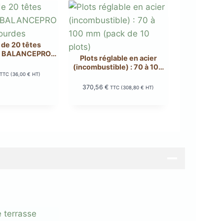
 de 20 têtes
es BALANCEPRO
Plots réglable en acier
lambourdes
(incombustible) : 70 à 100
TTC (
36,00
€
HT)
mm (pack de 10 plots)
370,56
€
TTC (
308,80
€
HT)