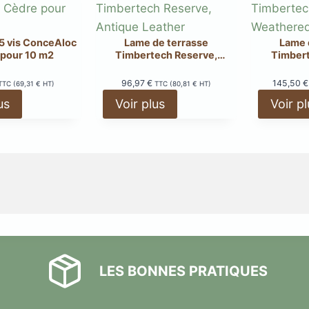
75 vis ConceAloc
Lame de terrasse
Lame 
 pour 10 m2
Timbertech Reserve,
Timbert
Antique Leather
Weat
96,97
€
145,50
€
TTC (
69,31
€
HT)
TTC (
80,81
€
HT)
us
Voir plus
Voir p
LES BONNES PRATIQUES