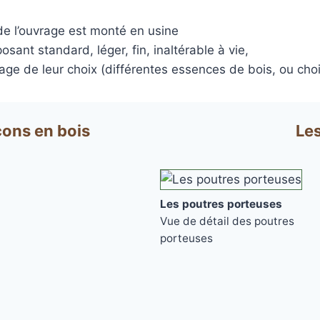
errasse
XtremDeck :
Lam
 de l’ouvrage est monté en usine
inium
incombust
sant standard, léger, fin, inaltérable à vie,
AGE
ANTIDÉRAPANT
A
lage de leur choix (différentes essences de bois, ou ch
LED
TERRASSE
POD
LAMES DE BARDAGE
 EN
SE
GE
LAMES
LA
L
cons en bois
Le
EN KEBONY
AWOOD
COMPOSITE
Les poutres porteuses
Vue de détail des poutres
porteuses
filé
asse