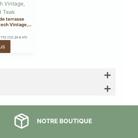
de terrasse
ech Vintage,
hered Teak
TTC (
121,25
€
HT)
lus
NOTRE BOUTIQUE