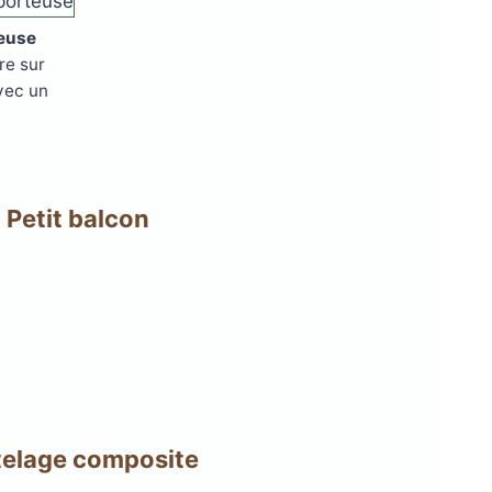
teuse
re sur
vec un
Petit balcon
telage composite