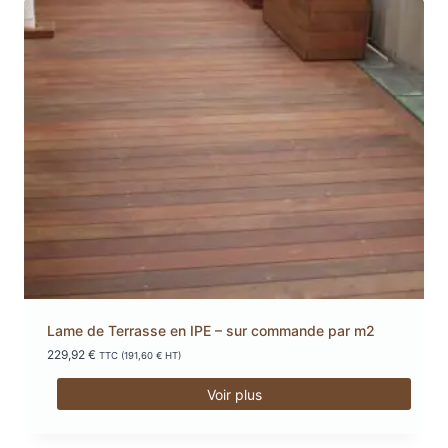
Lame de Terrasse en IPE – sur commande par m2
229,92
€
TTC (
191,60
€
HT)
Voir plus