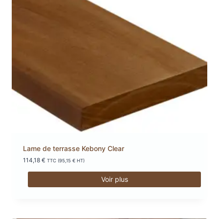
Lame de terrasse Kebony Clear
114,18
€
TTC (
95,15
€
HT)
Voir plus