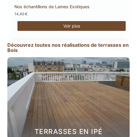
Nos échantillons de Lames Exotiques
14,40
€
Voir plus
Ce
produit
Découvrez toutes nos réalisations de terrasses en
a
Bois
plusieurs
variations.
Les
options
peuvent
être
choisies
sur
la
page
du
produit
TERRASSES EN IPÉ