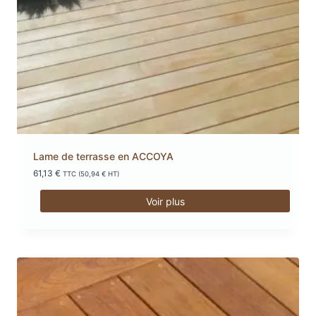
Lame de terrasse en ACCOYA
61,13
€
TTC (
50,94
€
HT)
Voir plus