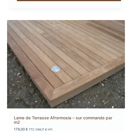
Lame de Terrasse Afrormosia – sur commande par
m2
179,00
€
TTC (
149,17
€
HT)