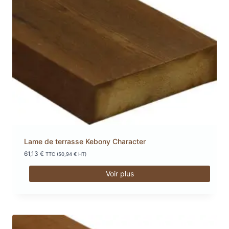
Lame de terrasse Kebony Character
61,13
€
TTC (
50,94
€
HT)
Voir plus