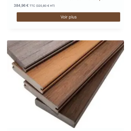
384,96
€
TTC (
320,80
€
HT)
Voir plus