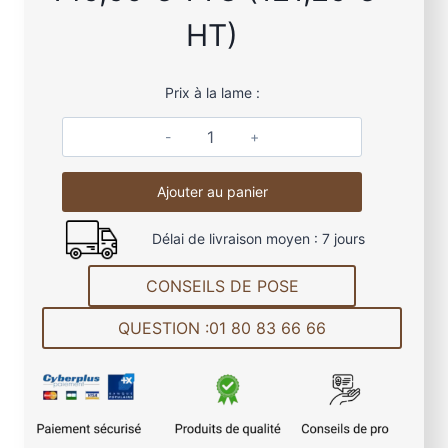
HT)
Prix à la lame :
q
u
Ajouter au panier
a
n
Délai de livraison moyen : 7 jours
t
i
CONSEILS DE POSE
t
é
QUESTION :01 80 83 66 66
d
e
L
a
m