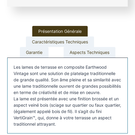
e
d
e
t
Présentation Générale
e
r
Caractéristiques Techniques
r
Garantie
Aspects Techniques
a
s
Les lames de terrasse en composite Earthwood
s
Vintage sont une solution de platelage traditionnelle
e
de grande qualité. Son âme pleine et sa similarité avec
T
une lame traditionnelle ouvrent de grandes possibilités
i
en terme de créativité et de mise en oeuvre.
m
La lame est présentée avec une finition brossée et un
b
aspect veiné bois (sciage sur quartier ou faux quartier,
(également appelé bois de fil). Il s’agit du fini
e
VertiGrain™, qui, donne à votre terrasse un aspect
r
traditionnel attrayant.
t
e