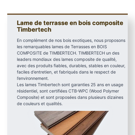
c
h
V
Lame de terrasse en bois composite
i
Timbertech
n
En complément de nos bois exotiques, nous proposons
t
les remarquables lames de Terrasses en BOIS
a
COMPOSITE de TIMBERTECH. TIMBERTECH un des
g
leaders mondiaux des lames composite de qualité,
e
avec des produits fiables, durables, stables en couleur,
,
faciles d’entretien, et fabriqués dans le respect de
W
l’environnement.
Les lames Timbertech sont garanties 25 ans en usage
e
résidentiel, sont certifiées CTB-WPC (Wood Polymer
a
Composite) et sont proposées dans plusieurs dizaines
t
de couleurs et qualités.
h
e
r
e