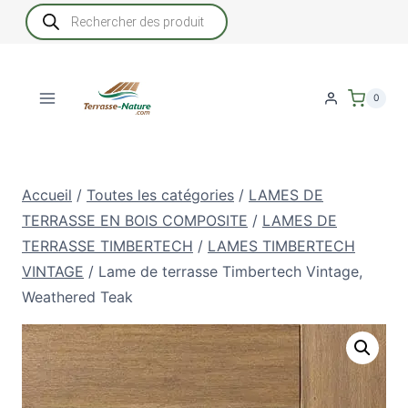
Aller
Recherche
de
au
produits
contenu
0
Accueil
/
Toutes les catégories
/
LAMES DE
TERRASSE EN BOIS COMPOSITE
/
LAMES DE
TERRASSE TIMBERTECH
/
LAMES TIMBERTECH
VINTAGE
/
Lame de terrasse Timbertech Vintage,
Weathered Teak