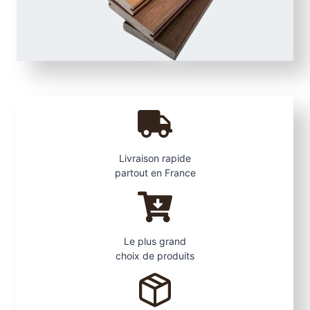
d
T
e
a
k
Livraison rapide
partout en France
Le plus grand
choix de produits