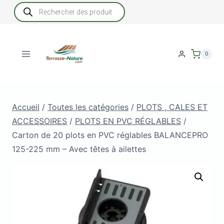
Aller
Recherche
de
au
produits
contenu
0
Accueil
/
Toutes les catégories
/
PLOTS , CALES ET
ACCESSOIRES
/
PLOTS EN PVC RÉGLABLES
/
Carton de 20 plots en PVC réglables BALANCEPRO
125-225 mm – Avec têtes à ailettes