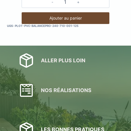
quantité
de
Carton
Ajouter au panier
de
UGS :
PLOT-PVC-BALANCEPRO-240-710-001-125
20
plots
en
PVC
réglables
ALLER PLUS LOIN
BALANCEPRO
125-
225
mm
-
NOS RÉALISATIONS
Avec
têtes
à
ailettes
LES BONNES PRATIQUES