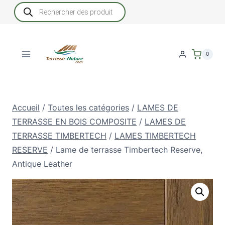
Aller
Recherche
de
au
produits
contenu
0
Accueil
/
Toutes les catégories
/
LAMES DE
TERRASSE EN BOIS COMPOSITE
/
LAMES DE
TERRASSE TIMBERTECH
/
LAMES TIMBERTECH
RESERVE
/
Lame de terrasse Timbertech Reserve,
Antique Leather