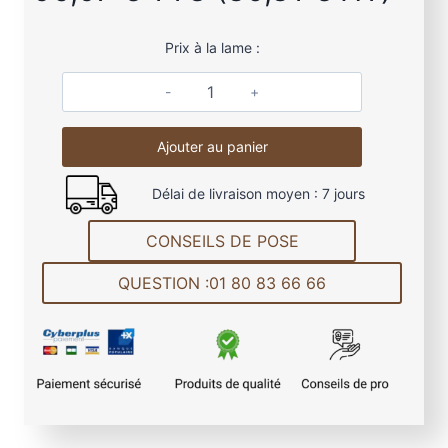
Prix à la lame :
q
u
Ajouter au panier
a
n
Délai de livraison moyen : 7 jours
t
i
CONSEILS DE POSE
t
é
QUESTION :01 80 83 66 66
d
e
L
a
m
e
d