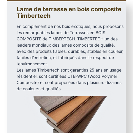
R
Lame de terrasse en bois composite
e
Timbertech
s
En complément de nos bois exotiques, nous proposons
e
les remarquables lames de Terrasses en BOIS
r
COMPOSITE de TIMBERTECH. TIMBERTECH un des
v
leaders mondiaux des lames composite de qualité,
e
avec des produits fiables, durables, stables en couleur,
,
faciles d’entretien, et fabriqués dans le respect de
A
l’environnement.
Les lames Timbertech sont garanties 25 ans en usage
n
résidentiel, sont certifiées CTB-WPC (Wood Polymer
t
Composite) et sont proposées dans plusieurs dizaines
i
de couleurs et qualités.
q
u
e
L
e
a