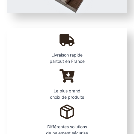
t
h
e
r
Livraison rapide
partout en France
Le plus grand
choix de produits
Différentes solutions
de paiement sécurisé