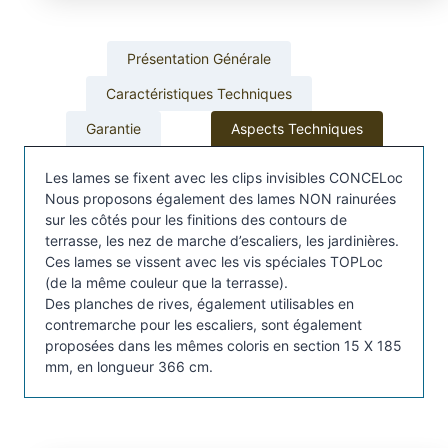
e
t
Présentation Générale
e
r
Caractéristiques Techniques
r
Garantie
Aspects Techniques
a
s
Les lames se fixent avec les clips invisibles CONCELoc
s
Nous proposons également des lames NON rainurées
e
sur les côtés pour les finitions des contours de
T
terrasse, les nez de marche d’escaliers, les jardinières.
i
Ces lames se vissent avec les vis spéciales TOPLoc
m
(de la même couleur que la terrasse).
b
Des planches de rives, également utilisables en
contremarche pour les escaliers, sont également
e
proposées dans les mêmes coloris en section 15 X 185
r
mm, en longueur 366 cm.
t
e
c
h