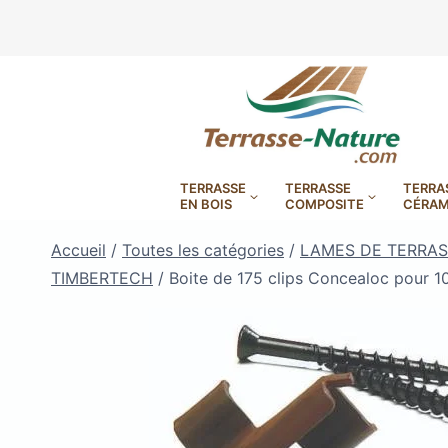
Aller
au
contenu
TERRASSE
TERRASSE
TERRA
EN BOIS
COMPOSITE
CÉRAM
Accueil
/
Toutes les catégories
/
LAMES DE TERRAS
TIMBERTECH
/
Boite de 175 clips Concealoc pour 
LAMBOURDES, VIS
PLOTS EN
BANDES BITUMES
RÉGLAB
LAMES DE BARDAGE
BANDES ANTIDÉRAPA
LAMES DE TERRASSE
LAMES DE TERRAS
LAMES DE TERRAS
XTRACLAD À CLAIRE VOIE
BOIS COMPOSITE TIMB
POUR TERRASSE EN 
DURA EN CERAMIQ
EN BOIS EXOTIQU