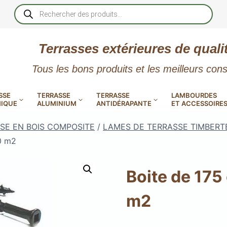
Recherche
de
produits
Terrasses extérieures de quali
Tous les bons produits et les meilleurs cons
SSE
TERRASSE
TERRASSE
LAMBOURDES
IQUE
ALUMINIUM
ANTIDÉRAPANTE
ET ACCESSOIRE
SE EN BOIS COMPOSITE
/
LAMES DE TERRASSE TIMBER
10 m2
Boite de 175
 PVC
CALES RÉGLABLES
GAR
m2
LES
POUR TERRASSE
LAMES DE BARDAGE
NTES
 EN
SE
SE
LA
L
L
XTRACLAD « CLIN »
ERTECH
BOIS
UE
E
RÉSIN