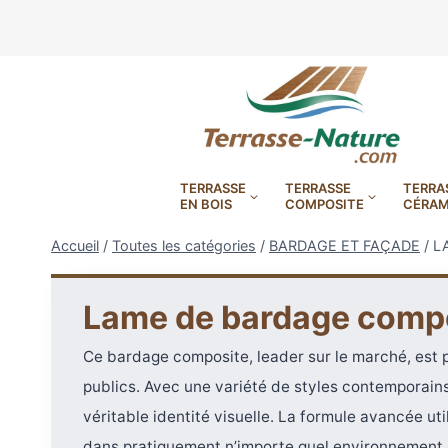
Aller
au
contenu
TERRASSE
TERRASSE
TERRA
EN BOIS
COMPOSITE
CÉRAM
Accueil
/
Toutes les catégories
/
BARDAGE ET FAÇADE
/
L
Lame de bardage compos
LAMBOURDES, VIS
PLOTS EN
Ce bardage composite, leader sur le marché, est 
publics. Avec une variété de styles contemporains
BANDES BITUMES
RÉGLAB
LAMES DE BARDAGE
BANDES ANTIDÉRAPA
LAMES DE TERRASSE
LAMES DE TERRAS
LAMES DE TERRAS
véritable identité visuelle. La formule avancée ut
XTRACLAD À CLAIRE VOIE
BOIS COMPOSITE TIMB
POUR TERRASSE EN 
DURA EN CERAMIQ
EN BOIS EXOTIQU
dans pratiquement n’importe quel environnement