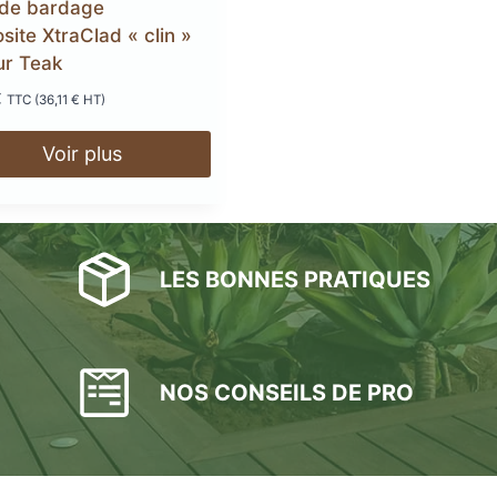
de bardage
ite XtraClad « clin »
ur Teak
€
TTC (
36,11
€
HT)
Voir plus
LES BONNES PRATIQUES
NOS CONSEILS DE PRO