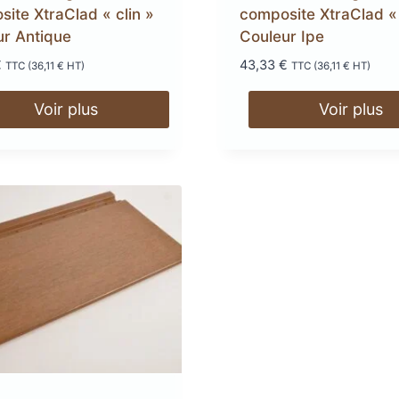
ite XtraClad « clin »
composite XtraClad « 
ur Antique
Couleur Ipe
€
43,33
€
TTC (
36,11
€
HT)
TTC (
36,11
€
HT)
Voir plus
Voir plus
s
acier