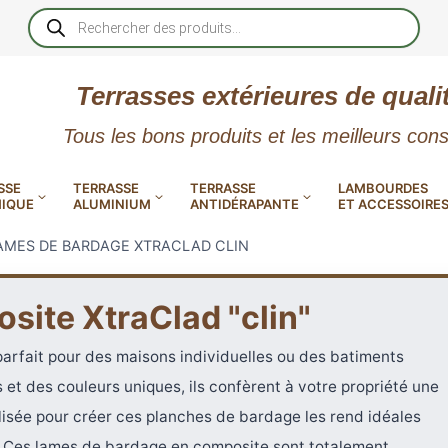
Recherche
de
produits
Terrasses extérieures de quali
Tous les bons produits et les meilleurs cons
SSE
TERRASSE
TERRASSE
LAMBOURDES
IQUE
ALUMINIUM
ANTIDÉRAPANTE
ET ACCESSOIRE
AMES DE BARDAGE XTRACLAD CLIN
ite XtraClad "clin"
 PVC
CALES RÉGLABLES
GAR
parfait pour des maisons individuelles ou des batiments
 et des couleurs uniques, ils confèrent à votre propriété une
LES
POUR TERRASSE
LAMES DE BARDAGE
NTES
 EN
SE
SE
LA
L
L
ilisée pour créer ces planches de bardage les rend idéales
XTRACLAD « CLIN »
ERTECH
BOIS
UE
E
RÉSIN
. Ces lames de bardage en composite sont totalement