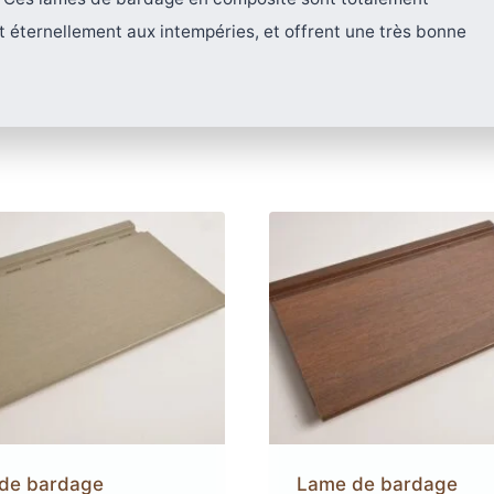
t éternellement aux intempéries, et offrent une très bonne
errasse
XtremDeck :
Lam
inium
incombust
AGE
ANTIDÉRAPANT
A
LED
TERRASSE
POD
LAMES DE BARDAGE
 EN
SE
GE
LAMES
LA
L
EN KEBONY
AWOOD
COMPOSITE
filé
asse
de bardage
Lame de bardage