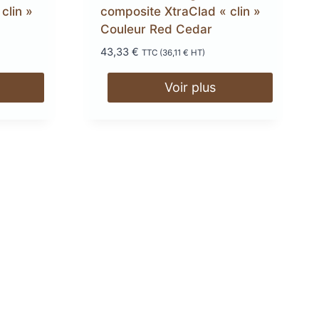
clin »
composite XtraClad « clin »
Couleur Red Cedar
43,33
€
TTC (
36,11
€
HT)
Voir plus