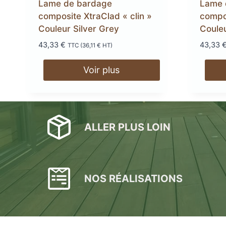
Lame de bardage
Lame 
page
composite XtraClad « clin »
compos
du
Couleur Silver Grey
Coule
produit
43,33
€
43,33
TTC (
36,11
€
HT)
Voir plus
ALLER PLUS LOIN
NOS RÉALISATIONS