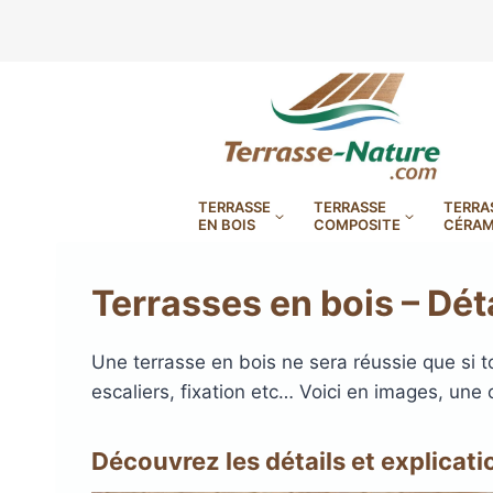
Aller
au
contenu
TERRASSE
TERRASSE
TERRA
EN BOIS
COMPOSITE
CÉRAM
Terrasses en bois – Déta
Une terrasse en bois ne sera réussie que si to
escaliers, fixation etc… Voici en images, une 
LAMBOURDES, VIS
PLOTS EN
BANDES BITUMES
RÉGLAB
LAMES DE BARDAGE
BANDES ANTIDÉRAPA
LAMES DE TERRASSE
LAMES DE TERRAS
LAMES DE TERRAS
Découvrez les détails et explicat
XTRACLAD À CLAIRE VOIE
BOIS COMPOSITE TIMB
POUR TERRASSE EN 
DURA EN CERAMIQ
EN BOIS EXOTIQU