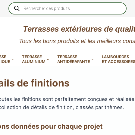
Recherche
de
produits
Terrasses extérieures de quali
Tous les bons produits et les meilleurs cons
SSE
TERRASSE
TERRASSE
LAMBOURDES
IQUE
ALUMINIUM
ANTIDÉRAPANTE
ET ACCESSOIRE
ils de finitions
utes les finitions sont parfaitement conçues et réalisées 
collection de détails de finition, classés par thèmes.
 PVC
CALES RÉGLABLES
GAR
LES
POUR TERRASSE
LAMES DE BARDAGE
NTES
 EN
SE
SE
LA
L
L
ions données pour chaque projet
XTRACLAD « CLIN »
ERTECH
BOIS
UE
E
RÉSIN