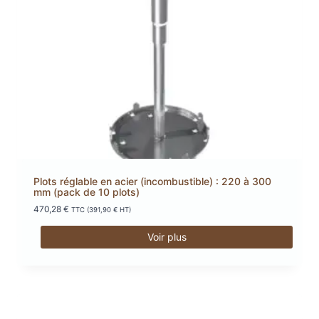
Plots réglable en acier (incombustible) : 220 à 300
mm (pack de 10 plots)
470,28
€
TTC (
391,90
€
HT)
Voir plus