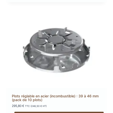
Plots réglable en acier (incombustible) : 39 à 46 mm
(pack de 10 plots)
295,80
€
TTC (
246,50
€
HT)