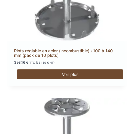
Plots réglable en acier (incombustible) : 100 à 140
mm (pack de 10 plots)
398,16
€
TTC (
331,80
€
HT)
Voir plus