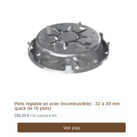
Plots réglable en acier (incombustible) : 32 à 39 mm
(pack de 10 plots)
292,20
€
TTC (
243,50
€
HT)
Voir plus