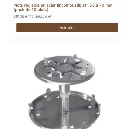
Plots réglable en acier (incombustible) : 53 à 70 mm
(pack de 10 plots)
361,56
€
TTC (
301,30
€
HT)
Voir plus