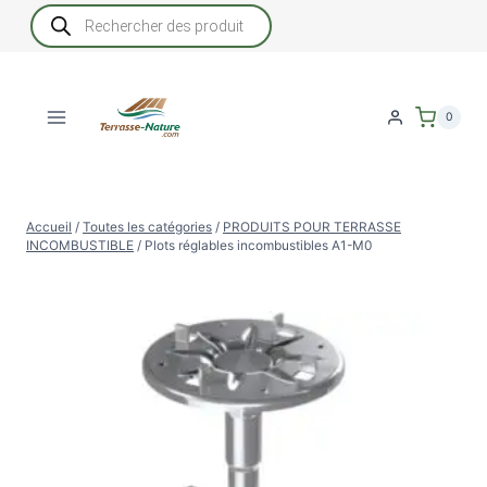
Aller
Recherche
de
au
produits
contenu
0
Accueil
/
Toutes les catégories
/
PRODUITS POUR TERRASSE
INCOMBUSTIBLE
/
Plots réglables incombustibles A1-M0