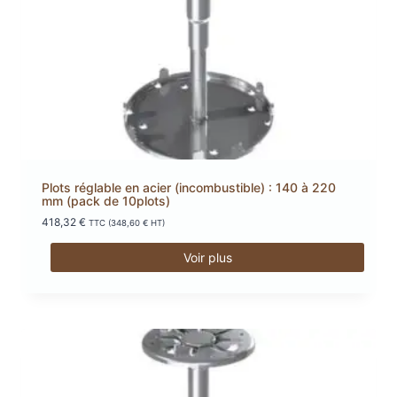
Plots réglable en acier (incombustible) : 140 à 220
mm (pack de 10plots)
418,32
€
TTC (
348,60
€
HT)
Voir plus