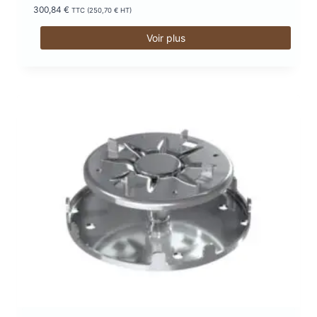
300,84
€
TTC (
250,70
€
HT)
Voir plus