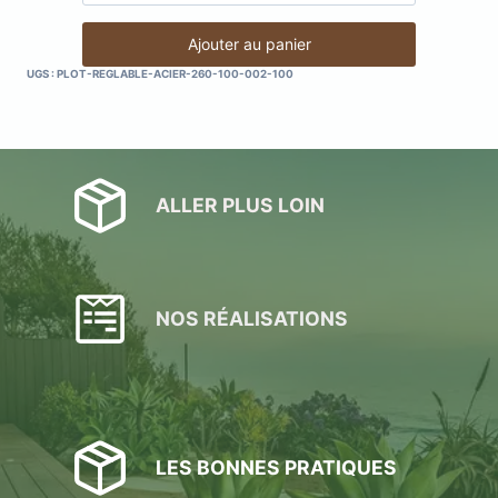
de
Plots
Ajouter au panier
réglable
UGS :
PLOT-REGLABLE-ACIER-260-100-002-100
en
acier
(incombustible)
:
100
ALLER PLUS LOIN
à
140
mm
(pack
de
NOS RÉALISATIONS
10
plots)
LES BONNES PRATIQUES