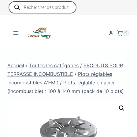
Aller
Recherche
de
au
produits
contenu
0
Accueil
/
Toutes les catégories
/
PRODUITS POUR
TERRASSE INCOMBUSTIBLE
/
Plots réglables
incombustibles A1-M0
/
Plots réglable en acier
(incombustible) : 100 à 140 mm (pack de 10 plots)