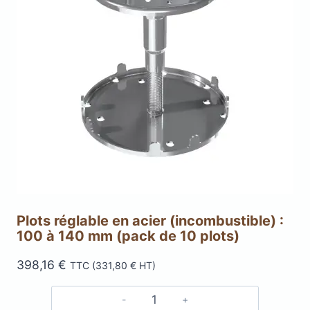
Plots réglable en acier (incombustible) :
100 à 140 mm (pack de 10 plots)
398,16
€
TTC (
331,80
€
HT)
quantité