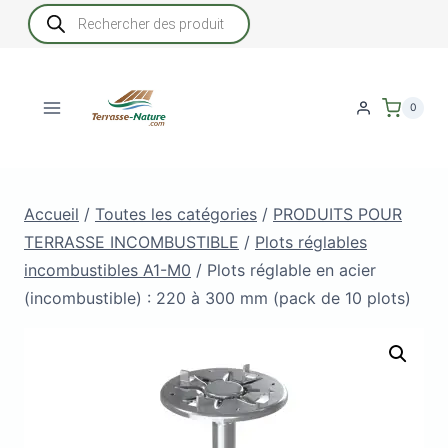
Aller
Recherche
de
au
produits
contenu
0
Accueil
/
Toutes les catégories
/
PRODUITS POUR
TERRASSE INCOMBUSTIBLE
/
Plots réglables
incombustibles A1-M0
/
Plots réglable en acier
(incombustible) : 220 à 300 mm (pack de 10 plots)