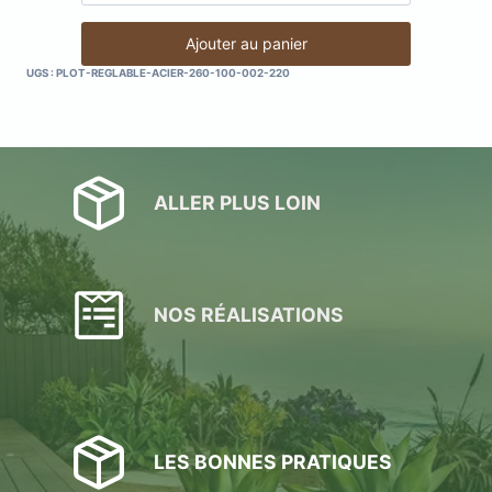
de
Plots
Ajouter au panier
réglable
UGS :
PLOT-REGLABLE-ACIER-260-100-002-220
en
acier
(incombustible)
:
220
ALLER PLUS LOIN
à
300
mm
(pack
de
NOS RÉALISATIONS
10
plots)
LES BONNES PRATIQUES