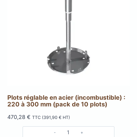
Plots réglable en acier (incombustible) :
220 à 300 mm (pack de 10 plots)
470,28
€
TTC (
391,90
€
HT)
quantité