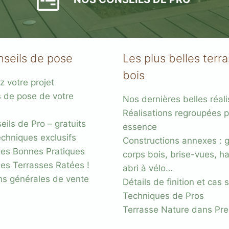
nseils de pose
Les plus belles terr
bois
z votre projet
s de pose de votre
s
Nos dernières belles réali
Réalisations regroupées p
acier
ils de Pro – gratuits
essence
chniques exclusifs
Constructions annexes : 
es Bonnes Pratiques
corps bois, brise-vues, ha
des Terrasses Ratées !
abri à vélo…
ns générales de vente
Détails de finition et cas
Techniques de Pros
Terrasse Nature dans Pr