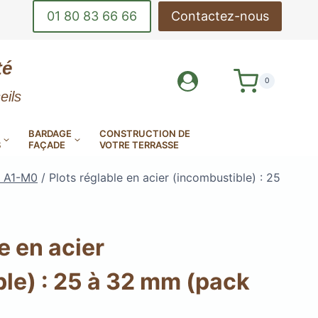
01 80 83 66 66
Contactez-nous
té
0
eils
BARDAGE
CONSTRUCTION DE
S
FAÇADE
VOTRE TERRASSE
s A1-M0
/
Plots réglable en acier (incombustible) : 25
e en acier
DE-CORPS
OUTILS DE POSE
le) : 25 à 32 mm (pack
INOX
DE TERRASSE
LAMES DE BARDAGE
MES DE TERRASSE EN
AMES DE TERRASSE
AMES DE TERRASSE
EN ALUMINIUM
E MINÉRALE MILLBOARD
ANTIDÉRAPANTES
EN KEBONY