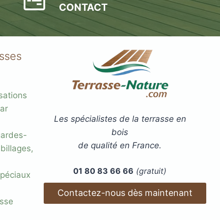
(pack
CONTACT
de
10
plots)
asses
sations
ar
Les spécialistes de la terrasse en
bois
gardes-
de qualité en France.
billages,
01 80 83 66 66
(gratuit)
 spéciaux
Contactez-nous dès maintenant
esse