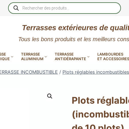
Recherche
de
produits
Terrasses extérieures de quali
Tous les bons produits et les meilleurs cons
SSE
TERRASSE
TERRASSE
LAMBOURDES
IQUE
ALUMINIUM
ANTIDÉRAPANTE
ET ACCESSOIRE
ERRASSE INCOMBUSTIBLE
/
Plots réglables incombustible
Plots réglabl
 PVC
CALES RÉGLABLES
GAR
(incombustib
LES
POUR TERRASSE
LAMES DE BARDAGE
NTES
 EN
SE
SE
LA
L
L
XTRACLAD « CLIN »
ERTECH
BOIS
UE
E
RÉSIN
de 10 plots)