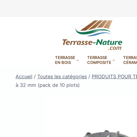
Aller
au
contenu
TERRASSE
TERRASSE
TERRA
EN BOIS
COMPOSITE
CÉRAM
Accueil
/
Toutes les catégories
/
PRODUITS POUR T
à 32 mm (pack de 10 plots)
LAMBOURDES, VIS
PLOTS EN
BANDES BITUMES
RÉGLAB
LAMES DE BARDAGE
BANDES ANTIDÉRAPA
LAMES DE TERRASSE
LAMES DE TERRAS
LAMES DE TERRAS
XTRACLAD À CLAIRE VOIE
BOIS COMPOSITE TIMB
POUR TERRASSE EN 
DURA EN CERAMIQ
EN BOIS EXOTIQU