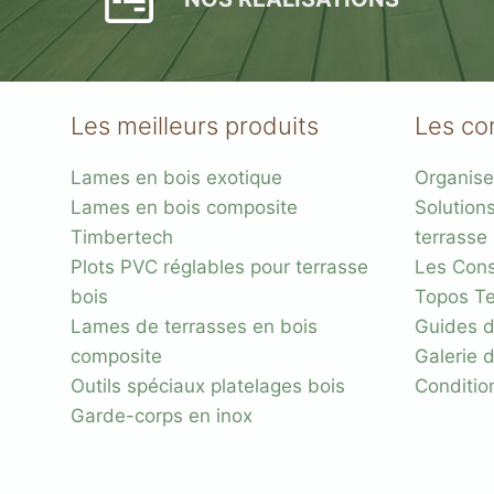
Les meilleurs produits
Les co
Lames en bois exotique
Organise
Lames en bois composite
Solution
Plots réglable
Timbertech
terrasse
incombustibles en 
Plots PVC réglables pour terrasse
Les Conse
bois
Topos Te
Lames de terrasses en bois
Guides d
composite
Galerie 
Outils spéciaux platelages bois
Conditio
Garde-corps en inox