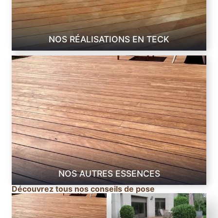
m
2
NOS RÉALISATIONS EN TECK
NOS AUTRES ESSENCES
Découvrez tous nos conseils de pose