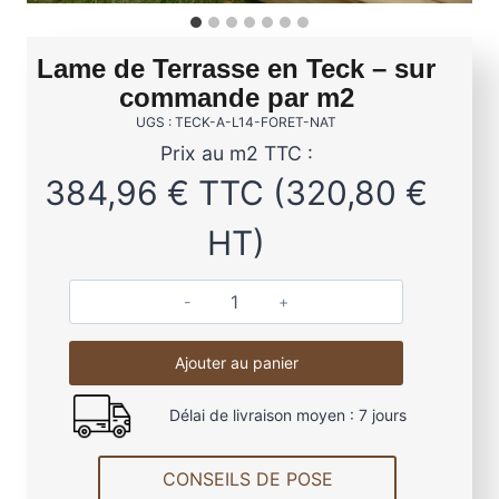
Lame de Terrasse en Teck – sur
commande par m2
UGS : TECK-A-L14-FORET-NAT
Prix au m2 TTC :
384,96
€
TTC (
320,80
€
HT)
q
u
Ajouter au panier
a
n
Délai de livraison moyen : 7 jours
t
i
t
CONSEILS DE POSE