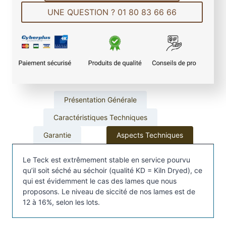
é
UNE QUESTION ? 01 80 83 66 66
d
e
L
a
m
e
d
e
Présentation Générale
T
Caractéristiques Techniques
e
r
Garantie
Aspects Techniques
r
a
Le Teck est extrêmement stable en service pourvu
s
qu’il soit séché au séchoir (qualité KD = Kiln Dryed), ce
qui est évidemment le cas des lames que nous
s
proposons. Le niveau de siccité de nos lames est de
e
12 à 16%, selon les lots.
e
n