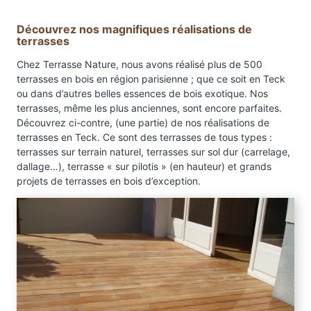
T
e
Découvrez nos magnifiques réalisations de
c
terrasses
k
Chez Terrasse Nature, nous avons réalisé plus de 500
–
terrasses en bois en région parisienne ; que ce soit en Teck
s
ou dans d’autres belles essences de bois exotique. Nos
u
terrasses, même les plus anciennes, sont encore parfaites.
r
Découvrez ci-contre, (une partie) de nos réalisations de
terrasses en Teck. Ce sont des terrasses de tous types :
c
terrasses sur terrain naturel, terrasses sur sol dur (carrelage,
o
dallage…), terrasse « sur pilotis » (en hauteur) et grands
m
projets de terrasses en bois d’exception.
m
a
n
d
e
p
a
r