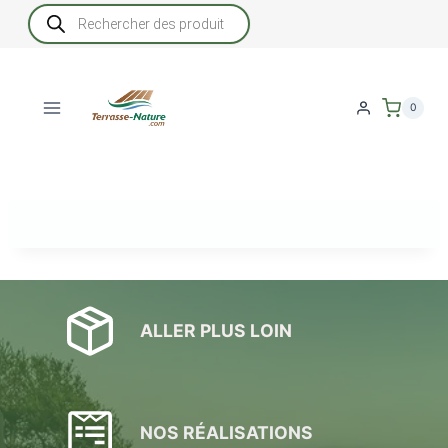
Aller
Recherche
de
au
produits
contenu
0
ALLER PLUS LOIN
NOS RÉALISATIONS