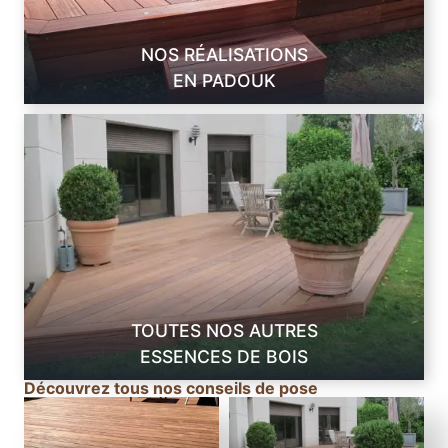
a
r
NOS RÉALISATIONS
m
EN PADOUK
2
TOUTES NOS AUTRES
ESSENCES DE BOIS
Découvrez tous nos conseils de pose