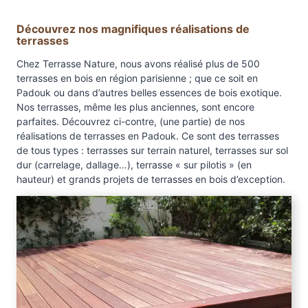
P
a
Découvrez nos magnifiques réalisations de
d
terrasses
o
Chez Terrasse Nature, nous avons réalisé plus de 500
u
terrasses en bois en région parisienne ; que ce soit en
k
Padouk ou dans d’autres belles essences de bois exotique.
–
Nos terrasses, même les plus anciennes, sont encore
s
parfaites. Découvrez ci-contre, (une partie) de nos
réalisations de terrasses en Padouk. Ce sont des terrasses
u
de tous types : terrasses sur terrain naturel, terrasses sur sol
r
dur (carrelage, dallage…), terrasse « sur pilotis » (en
c
hauteur) et grands projets de terrasses en bois d’exception.
o
m
m
a
n
d
e
p