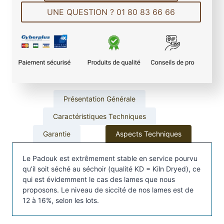
é
UNE QUESTION ? 01 80 83 66 66
d
e
L
a
m
e
d
e
Présentation Générale
T
Caractéristiques Techniques
e
r
Garantie
Aspects Techniques
r
a
Le Padouk est extrêmement stable en service pourvu
s
qu’il soit séché au séchoir (qualité KD = Kiln Dryed), ce
qui est évidemment le cas des lames que nous
s
proposons. Le niveau de siccité de nos lames est de
e
12 à 16%, selon les lots.
e
n