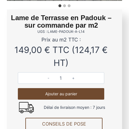
Lame de Terrasse en Padouk –
sur commande par m2
UGS : LAME-PADOUK-A-L14
Prix au m2 TTC :
149,00
€
TTC (
124,17
€
HT)
q
u
Ajouter au panier
a
n
Délai de livraison moyen : 7 jours
t
i
t
CONSEILS DE POSE