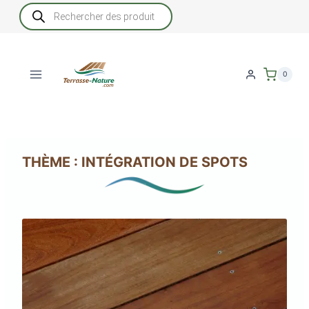
Aller
Recherche
de
au
produits
contenu
0
THÈME : INTÉGRATION DE SPOTS