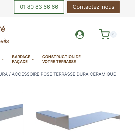
01 80 83 66 66
Contactez-nous
té
0
eils
BARDAGE
CONSTRUCTION DE
S
FAÇADE
VOTRE TERRASSE
URA
/
ACCESSOIRE POSE TERRASSE DURA CERAMIQUE
DE-CORPS
OUTILS DE POSE
INOX
DE TERRASSE
LAMES DE BARDAGE
MES DE TERRASSE EN
AMES DE TERRASSE
AMES DE TERRASSE
EN ALUMINIUM
E MINÉRALE MILLBOARD
ANTIDÉRAPANTES
EN KEBONY