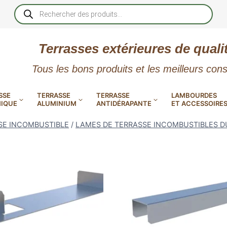
Recherche
de
produits
Terrasses extérieures de quali
Tous les bons produits et les meilleurs cons
SSE
TERRASSE
TERRASSE
LAMBOURDES
IQUE
ALUMINIUM
ANTIDÉRAPANTE
ET ACCESSOIRE
SE INCOMBUSTIBLE
/
LAMES DE TERRASSE INCOMBUSTIBLES D
 PVC
CALES RÉGLABLES
GAR
LES
POUR TERRASSE
LAMES DE BARDAGE
NTES
 EN
SE
SE
LA
L
L
XTRACLAD « CLIN »
ERTECH
BOIS
UE
E
RÉSIN