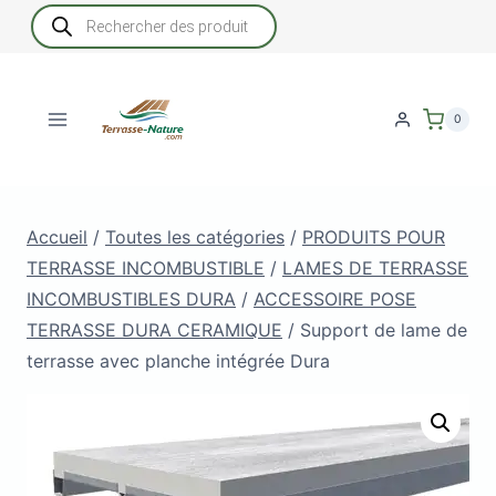
Aller
Recherche
de
au
produits
contenu
0
Accueil
/
Toutes les catégories
/
PRODUITS POUR
TERRASSE INCOMBUSTIBLE
/
LAMES DE TERRASSE
INCOMBUSTIBLES DURA
/
ACCESSOIRE POSE
TERRASSE DURA CERAMIQUE
/
Support de lame de
terrasse avec planche intégrée Dura