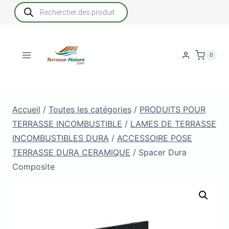
Aller
Recherche
de
au
produits
contenu
0
Accueil
/
Toutes les catégories
/
PRODUITS POUR
TERRASSE INCOMBUSTIBLE
/
LAMES DE TERRASSE
INCOMBUSTIBLES DURA
/
ACCESSOIRE POSE
TERRASSE DURA CERAMIQUE
/
Spacer Dura
Composite