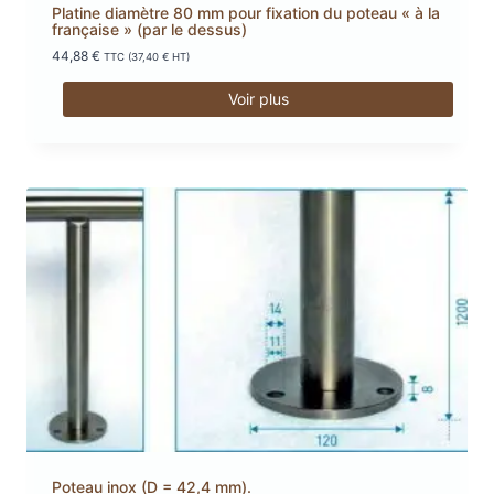
Platine diamètre 80 mm pour fixation du poteau « à la
française » (par le dessus)
44,88
€
TTC (
37,40
€
HT)
Voir plus
Poteau inox (D = 42,4 mm).