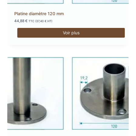
Platine diamètre 120 mm
44,88
€
TTC (
37,40
€
HT)
Voir plus