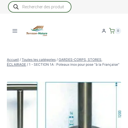
Aller
Recherche
de
au
produits
contenu
0
Accueil
/
Toutes les catégories
/
GARDES-CORPS, STORES,
ÉCLAIRAGE
/
1 - SECTION 1A : Poteaux inox pour pose "à la Française"