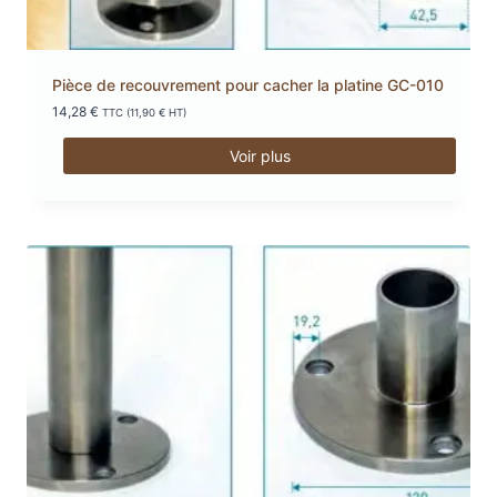
page
du
produit
Pièce de recouvrement pour cacher la platine GC-010
14,28
€
TTC (
11,90
€
HT)
Voir plus