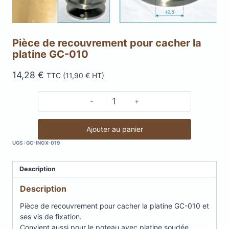
Pièce de recouvrement pour cacher la
platine GC-010
14,28
€
TTC (
11,90
€
HT)
quantité
de
Pièce
Ajouter au panier
de
UGS :
GC-INOX-019
recouvrement
pour
Description
cacher
la
Description
platine
GC-
Pièce de recouvrement pour cacher la platine GC-010 et
010
ses vis de fixation.
Convient aussi pour le poteau avec platine soudée