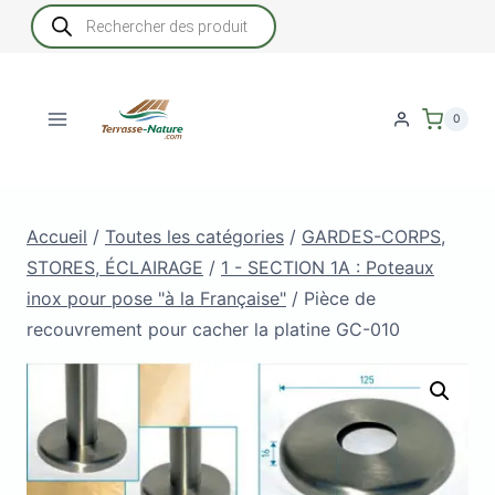
Aller
Recherche
de
au
produits
contenu
0
Accueil
/
Toutes les catégories
/
GARDES-CORPS,
STORES, ÉCLAIRAGE
/
1 - SECTION 1A : Poteaux
inox pour pose "à la Française"
/
Pièce de
recouvrement pour cacher la platine GC-010