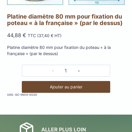
Platine diamètre 80 mm pour fixation du
poteau « à la française » (par le dessus)
44,88
€
TTC (
37,40
€
HT)
Platine diamètre 80 mm pour fixation du poteau « à la
française » (par le dessus)
quantité
de
Platine
Ajouter au panier
diamètre
UGS :
GC-INOX-0020
80
mm
pour
fixation
du
ALLER PLUS LOIN
poteau