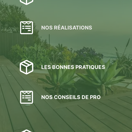
"à
la
française"
(par
NOS RÉALISATIONS
le
dessus)
LES BONNES PRATIQUES
NOS CONSEILS DE PRO