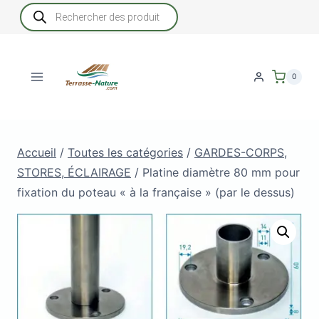
Aller
Recherche
de
au
produits
contenu
0
Accueil
/
Toutes les catégories
/
GARDES-CORPS,
STORES, ÉCLAIRAGE
/
Platine diamètre 80 mm pour
fixation du poteau « à la française » (par le dessus)