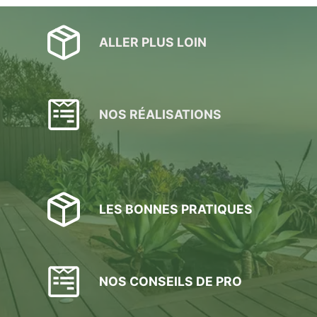
a
plusieurs
variations.
ALLER PLUS LOIN
Les
options
peuvent
être
choisies
NOS RÉALISATIONS
sur
la
page
du
produit
LES BONNES PRATIQUES
NOS CONSEILS DE PRO