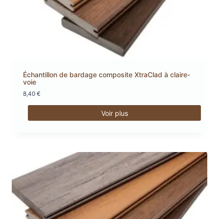
Échantillon de bardage composite XtraClad à claire-
voie
8,40
€
Voir plus
Ce
produit
a
plusieurs
variations.
Les
options
peuvent
être
choisies