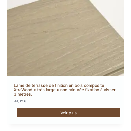
Les
options
peuvent
être
choisies
sur
la
page
du
produit
Lame de terrasse de finition en bois composite
XtraWood « très large » non rainurée fixation à visser.
3 mètres.
99,32
€
Voir plus
Ce
produit