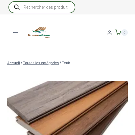
Aller
Recherche
de
au
produits
contenu
0
Accueil
/
Toutes les catégories
/
Teak