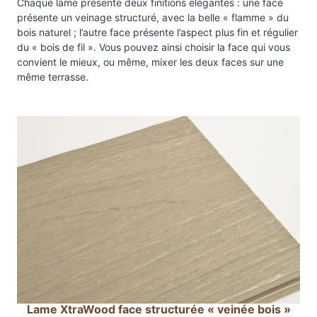
Chaque lame présente deux finitions élégantes : une face
t
présente un veinage structuré, avec la belle « flamme » du
e
bois naturel ; l’autre face présente l’aspect plus fin et régulier
X
du « bois de fil ». Vous pouvez ainsi choisir la face qui vous
t
convient le mieux, ou même, mixer les deux faces sur une
r
même terrasse.
a
W
o
o
d
«
t
r
è
s
l
a
Lame XtraWood face structurée « veinée bois »
r