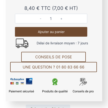
8,40
€
TTC (
7,00
€
HT)
:
q
u
8
Ajouter au panier
a
n
,
Délai de livraison moyen : 7 jours
t
4
i
t
CONSEILS DE POSE
0
é
UNE QUESTION ? 01 80 83 66 66
d
e
É
€
c
h
à
a
n
7
t