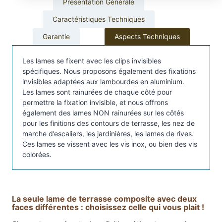
Présentation Générale
i
8
Caractéristiques Techniques
l
l
,
Garantie
Aspects Techniques
o
0
n
Les lames se fixent avec les clips invisibles
d
spécifiques. Nous proposons également des fixations
0
invisibles adaptées aux lambourdes en aluminium.
e
Les lames sont rainurées de chaque côté pour
l
permettre la fixation invisible, et nous offrons
a
également des lames NON rainurées sur les côtés
m
pour les finitions des contours de terrasse, les nez de
€
e
marche d’escaliers, les jardinières, les lames de rives.
c
Ces lames se vissent avec les vis inox, ou bien des vis
o
colorées.
m
p
o
La seule lame de terrasse composite avec deux
s
faces différentes : choisissez celle qui vous plait !
i