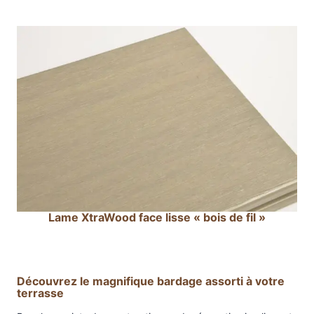
g
e
»
Lame XtraWood face lisse « bois de fil »
Découvrez le magnifique bardage assorti à votre
terrasse