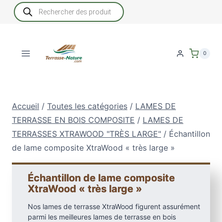
Aller
Recherche
de
au
produits
contenu
0
Accueil
/
Toutes les catégories
/
LAMES DE
TERRASSE EN BOIS COMPOSITE
/
LAMES DE
TERRASSES XTRAWOOD "TRÈS LARGE"
/
Échantillon
de lame composite XtraWood « très large »
Échantillon de lame composite
XtraWood « très large »
Nos lames de terrasse XtraWood figurent assurément
parmi les meilleures lames de terrasse en bois