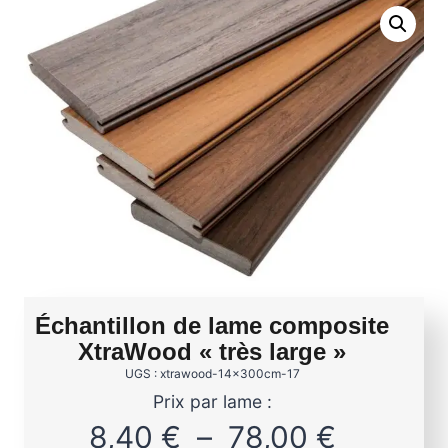
Échantillon de lame composite
XtraWood « très large »
UGS : xtrawood-14x300cm-17
Prix par lame :
P
8,40
€
–
78,00
€