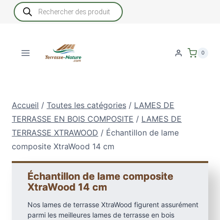
Aller
Recherche
de
au
produits
contenu
0
Accueil
/
Toutes les catégories
/
LAMES DE
TERRASSE EN BOIS COMPOSITE
/
LAMES DE
TERRASSE XTRAWOOD
/
Échantillon de lame
composite XtraWood 14 cm
Échantillon de lame composite
XtraWood 14 cm
Nos lames de terrasse XtraWood figurent assurément
parmi les meilleures lames de terrasse en bois