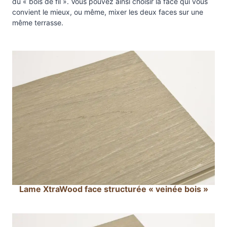
du « bois de fil ». Vous pouvez ainsi choisir la face qui vous
t
convient le mieux, ou même, mixer les deux faces sur une
r
même terrasse.
a
W
o
o
d
1
4
c
m
Lame XtraWood face structurée « veinée bois »