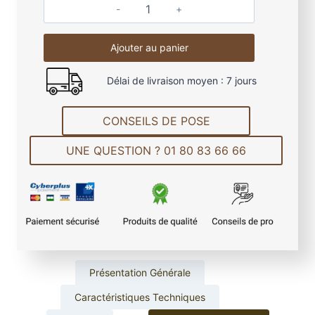
q
u
Ajouter au panier
a
n
Délai de livraison moyen : 7 jours
t
i
t
CONSEILS DE POSE
é
UNE QUESTION ? 01 80 83 66 66
d
e
É
c
h
a
n
t
Présentation Générale
i
Caractéristiques Techniques
l