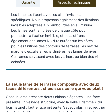
l
Garantie
Aspects Techniques
o
n
Les lames se fixent avec les clips invisibles
d
spécifiques. Nous proposons également des fixations
invisibles adaptées aux lambourdes en aluminium.
e
Les lames sont rainurées de chaque côté pour
l
permettre la fixation invisible, et nous offrons
a
également des lames NON rainurées sur les côtés
m
pour les finitions des contours de terrasse, les nez de
e
marche d’escaliers, les jardinières, les lames de rives.
c
Ces lames se vissent avec les vis inox, ou bien des vis
o
colorées.
m
p
o
La seule lame de terrasse composite avec deux
s
faces différentes : choisissez celle qui vous plait !
i
Chaque lame présente deux finitions élégantes : une face
t
présente un veinage structuré, avec la belle « flamme » du
e
bois naturel ; l’autre face présente l’aspect plus fin et régulier
X