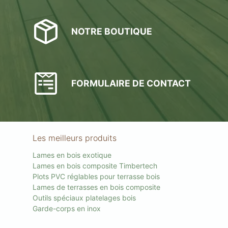
NOTRE BOUTIQUE
FORMULAIRE DE CONTACT
Les meilleurs produits
Lames en bois exotique
Lames en bois composite Timbertech
Plots PVC réglables pour terrasse bois
Lames de terrasses en bois composite
Outils spéciaux platelages bois
Garde-corps en inox