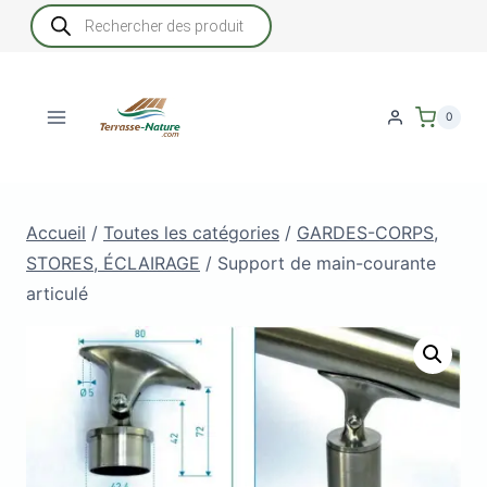
Aller
Recherche
de
au
produits
contenu
0
Accueil
/
Toutes les catégories
/
GARDES-CORPS,
STORES, ÉCLAIRAGE
/
Support de main-courante
articulé