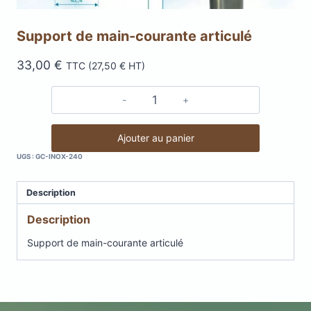
Support de main-courante articulé
33,00
€
TTC (
27,50
€
HT)
quantité
de
Support
Ajouter au panier
de
UGS :
GC-INOX-240
main-
courante
Description
articulé
Description
Support de main-courante articulé