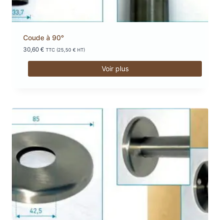
Coude à 90°
30,60
€
TTC (
25,50
€
HT)
Voir plus