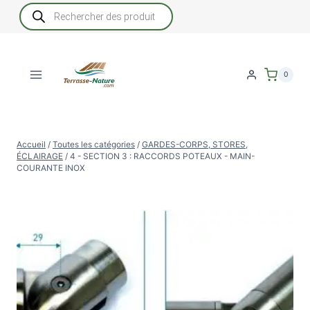
Aller
Recherche
de
au
produits
contenu
0
Accueil
/
Toutes les catégories
/
GARDES-CORPS, STORES,
ÉCLAIRAGE
/
4 - SECTION 3 : RACCORDS POTEAUX - MAIN-
COURANTE INOX