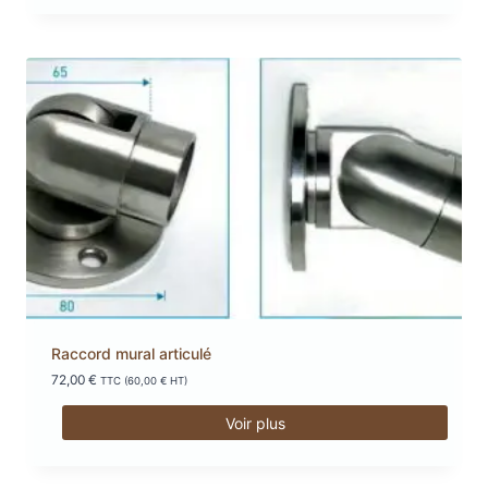
Raccord mural articulé
72,00
€
TTC (
60,00
€
HT)
Voir plus