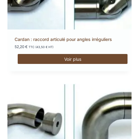
Cardan : raccord articulé pour angles irréguliers
52,20
€
TTC (
43,50
€
HT)
Voir plus