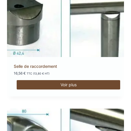
Selle de raccordement
16,56
€
TTC (
13,80
€
HT)
Voir plus