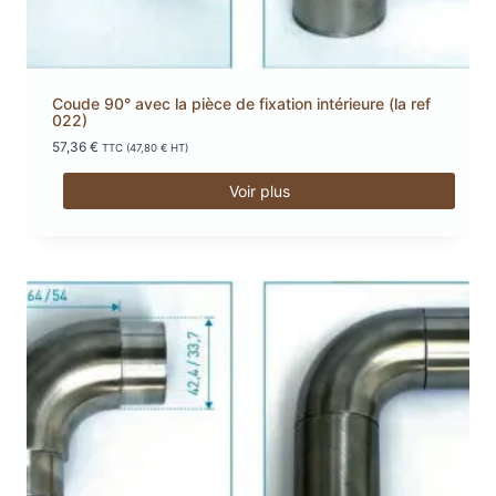
Coude 90° avec la pièce de fixation intérieure (la ref
022)
57,36
€
TTC (
47,80
€
HT)
Voir plus