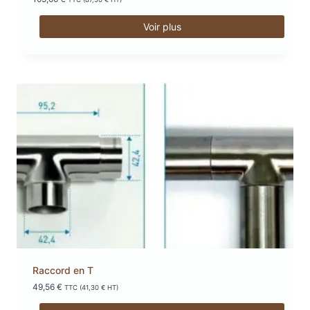
Voir plus
Raccord en T
49,56
€
TTC (
41,30
€
HT)