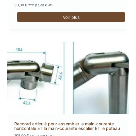
30,00
€
TTC (
25,00
€
HT)
Voir plus
Raccord articulé pour assembler la main-courante
horizontale ET la main-courante escalier ET le poteau
105,00
€
TTC (
87,50
€
HT)