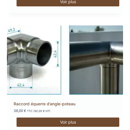
Voir plus
Raccord équerre d’angle-poteau
36,00
€
TTC (
30,00
€
HT)
Voir plus