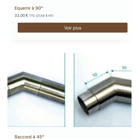
Equerre à 90°
33,00
€
TTC (
27,50
€
HT)
Voir plus
Raccord à 45°