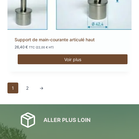
Support de main-courante articulé haut
26,40
€
TTC (
22,00
€
HT)
Voir plus
1
2
→
ALLER PLUS LOIN