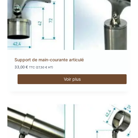
Support de main-courante articulé
33,00
€
TTC (
27,50
€
HT)
Voir plus