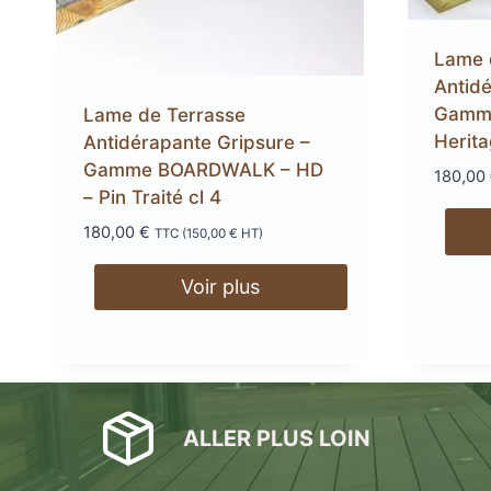
DryDeck : Lames de t
Lame 
étanches en alum
Antidé
LAMBOURDES
ÉCLAIR
Gamm
Lame de Terrasse
EN ALUMINIUM
SPOTS 
Herita
Antidérapante Gripsure –
Gamme BOARDWALK – HD
180,00
LAMES DE BARDAGE
LAMES DE TERRASSE
LAMES DE TERRAS
ALERTE ET GUIDA
– Pin Traité cl 4
EN BOIS DOUGLAS ROUGE
BOIS COMPOSITE XTR
PODOTACTILE
EN ACCOYA
180,00
€
TTC (
150,00
€
HT)
Voir plus
MetaDeck : Le pro
étanche pour terr
ALLER PLUS LOIN