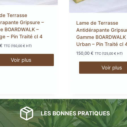
errasse
XtremDeck :
Lam
de Terrasse
inium
incombust
rapante Gripsure –
AGE
ANTIDÉRAPANT
A
Lame de Terrasse
e BOARDWALK –
Antidérapante Gripsu
LED
TERRASSE
POD
ge – Pin Traité cl 4
Gamme BOARDWALK 
Urban – Pin Traité cl 
€
TTC (
150,00
€
HT)
LAMES DE BARDAGE
 EN
SE
GE
LAMES
LA
L
150,00
€
TTC (
125,00
€
HT)
EN KEBONY
AWOOD
COMPOSITE
Voir plus
Voir plus
filé
asse
LES BONNES PRATIQUES