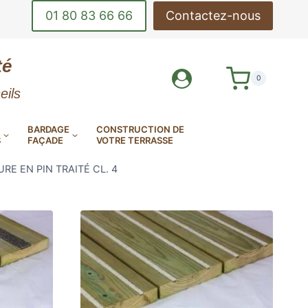
01 80 83 66 66
Contactez-nous
té
0
eils
BARDAGE
CONSTRUCTION DE
S
FAÇADE
VOTRE TERRASSE
E EN PIN TRAITÉ CL. 4
DE-CORPS
OUTILS DE POSE
INOX
DE TERRASSE
LAMES DE BARDAGE
MES DE TERRASSE EN
AMES DE TERRASSE
AMES DE TERRASSE
EN ALUMINIUM
E MINÉRALE MILLBOARD
ANTIDÉRAPANTES
EN KEBONY