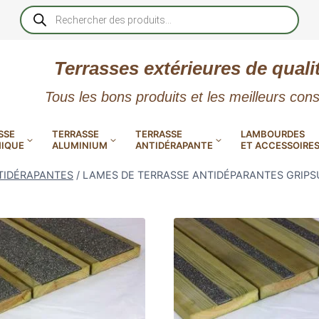
Recherche
de
produits
Terrasses extérieures de quali
Tous les bons produits et les meilleurs cons
SSE
TERRASSE
TERRASSE
LAMBOURDES
IQUE
ALUMINIUM
ANTIDÉRAPANTE
ET ACCESSOIRE
TIDÉRAPANTES
/
LAMES DE TERRASSE ANTIDÉPARANTES GRIPSUR
 PVC
CALES RÉGLABLES
GAR
LES
POUR TERRASSE
LAMES DE BARDAGE
NTES
 EN
SE
SE
LA
L
L
XTRACLAD « CLIN »
ERTECH
BOIS
UE
E
RÉSIN