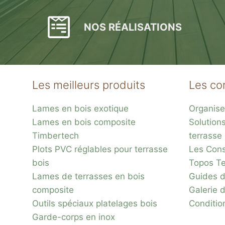
NOS RÉALISATIONS
Les meilleurs produits
Les co
Plots réglable
Lames en bois exotique
Organise
incombustibles en 
Lames en bois composite
Solution
Timbertech
terrasse
Plots PVC réglables pour terrasse
Les Conse
bois
Topos Te
Lames de terrasses en bois
Guides d
composite
Galerie 
Outils spéciaux platelages bois
Conditio
Garde-corps en inox