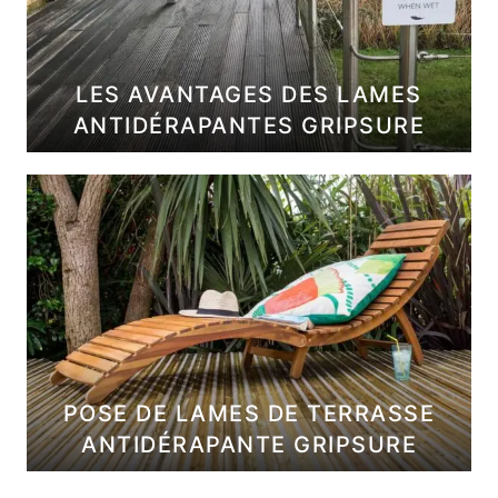
L
K
–
LES AVANTAGES DES LAMES
H
ANTIDÉRAPANTES GRIPSURE
e
r
i
t
a
g
e
–
P
i
n
POSE DE LAMES DE TERRASSE
T
ANTIDÉRAPANTE GRIPSURE
r
a