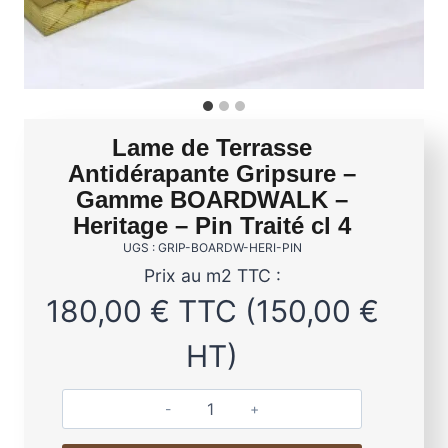
Lame de Terrasse
Antidérapante Gripsure –
Gamme BOARDWALK –
Heritage – Pin Traité cl 4
UGS : GRIP-BOARDW-HERI-PIN
Prix au m2 TTC :
180,00
€
TTC (
150,00
€
HT)
q
u