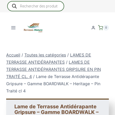
Aller
Recherche
de
au
produits
contenu
0
Accueil
/
Toutes les catégories
/
LAMES DE
TERRASSE ANTIDÉRAPANTES
/
LAMES DE
TERRASSE ANTIDÉPARANTES GRIPSURE EN PIN
TRAITÉ CL. 4
/
Lame de Terrasse Antidérapante
Gripsure – Gamme BOARDWALK – Heritage – Pin
Traité cl 4
Lame de Terrasse Antidérapante
Gripsure – Gamme BOARDWALK –