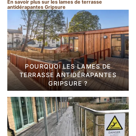
En savoir plus sur les lames de terrasse
i
antidérapantes Gripsure
p
s
u
r
e
–
G
a
POURQUOI LES LAMES DE
m
TERRASSE ANTIDÉRAPANTES
m
GRIPSURE ?
e
B
O
A
R
D
W
A