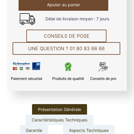
Ajouter au panier
a
n
Délai de livraison moyen : 7 jours
t
i
t
CONSEILS DE POSE
é
UNE QUESTION ? 01 80 83 66 66
d
e
L
a
m
e
d
e
T
Présentation Générale
e
Caractéristiques Techniques
r
r
Garantie
Aspects Techniques