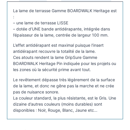
a
s
La lame de terrasse Gamme BOARDWALK Heritage est
s
:
e
– une lame de terrasse LISSE
A
– dotée d’UNE bande antidérapante, intégrée dans
l’épaisseur de la lame, centrée de largeur 100 mm.
n
t
L’effet antidérapant est maximal puisque l’insert
i
antidérapant recouvre la totalité de la lame.
d
Ces atouts rendent la lame GripSure Gamme
é
BOARDWALK Heritage Pin indiquée pour les projets ou
les zones où la sécurité prime avant tout.
r
a
Le revêtement dépasse très légèrement de la surface
p
de la lame, et donc ne gêne pas la marche et ne crée
a
pas de nuisance sonore.
La couleur standard, la plus résistante, est le Gris. Une
n
dizaine d’autres couleurs (moins durables) sont
t
disponibles : Noir, Rouge, Blanc, Jaune etc…
e
G
r