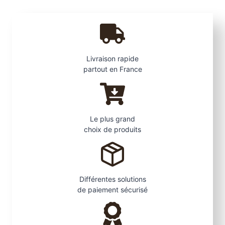
i
t
é
c
l
Livraison rapide
4
partout en France
Le plus grand
choix de produits
Différentes solutions
de paiement sécurisé