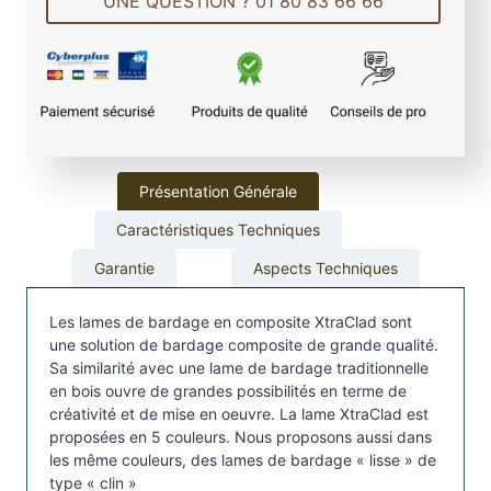
UNE QUESTION ? 01 80 83 66 66
d
e
L
a
m
e
d
e
Présentation Générale
b
Caractéristiques Techniques
a
r
Garantie
Aspects Techniques
d
a
Les lames de bardage en composite XtraClad sont
g
une solution de bardage composite de grande qualité.
Sa similarité avec une lame de bardage traditionnelle
e
en bois ouvre de grandes possibilités en terme de
c
créativité et de mise en oeuvre. La lame XtraClad est
o
proposées en 5 couleurs. Nous proposons aussi dans
m
les même couleurs, des lames de bardage « lisse » de
p
type « clin »