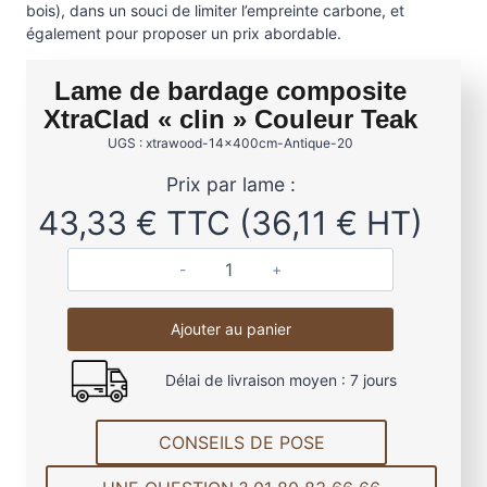
bois), dans un souci de limiter l’empreinte carbone, et
également pour proposer un prix abordable.
Lame de bardage composite
XtraClad « clin » Couleur Teak
UGS : xtrawood-14x400cm-Antique-20
Prix par lame :
43,33
€
TTC (
36,11
€
HT)
q
u
Ajouter au panier
a
n
Délai de livraison moyen : 7 jours
t
i
t
CONSEILS DE POSE
é