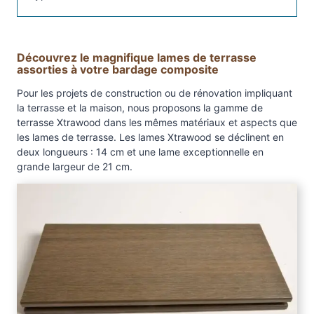
o
s
i
Découvrez le magnifique lames de terrasse
t
assorties à votre bardage composite
e
X
Pour les projets de construction ou de rénovation impliquant
t
la terrasse et la maison, nous proposons la gamme de
terrasse Xtrawood dans les mêmes matériaux et aspects que
r
les lames de terrasse. Les lames Xtrawood se déclinent en
a
deux longueurs : 14 cm et une lame exceptionnelle en
C
grande largeur de 21 cm.
l
a
d
"
c
l
i
n
"