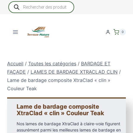
Aller
Recherche
de
au
produits
contenu
0
Accueil
/
Toutes les catégories
/
BARDAGE ET
FAÇADE
/
LAMES DE BARDAGE XTRACLAD CLIN
/
Lame de bardage composite XtraClad « clin »
Couleur Teak
Lame de bardage composite
XtraClad « clin » Couleur Teak
Nos lames de bardage XtraClad à claire-voie figurent
assurément parmi les meilleures lames de bardage en