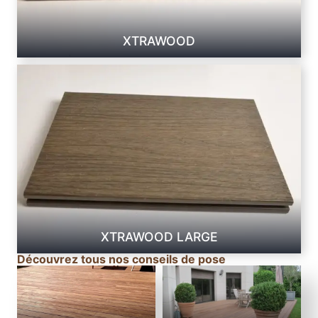
C
o
XTRAWOOD
u
l
e
u
r
T
e
a
k
XTRAWOOD LARGE
Découvrez tous nos conseils de pose