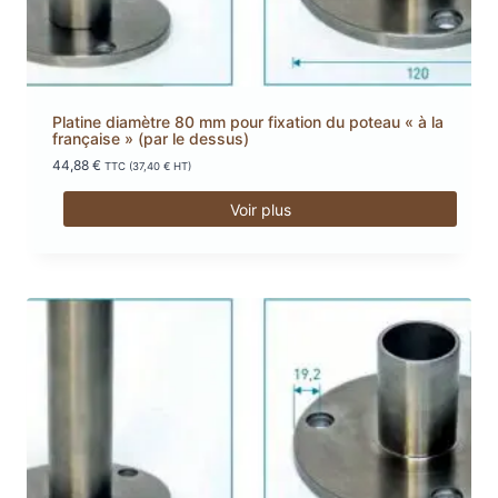
Platine diamètre 80 mm pour fixation du poteau « à la
française » (par le dessus)
44,88
€
TTC (
37,40
€
HT)
Voir plus