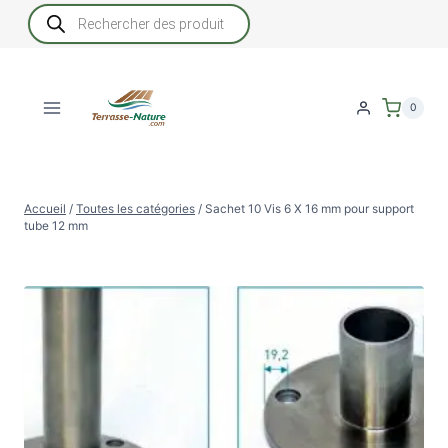
Aller
Recherche
de
au
produits
contenu
0
Accueil
/
Toutes les catégories
/
Sachet 10 Vis 6 X 16 mm pour support
tube 12 mm