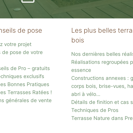
nseils de pose
Les plus belles terr
bois
z votre projet
s de pose de votre
Nos dernières belles réali
s
Réalisations regroupées p
acier
ils de Pro – gratuits
essence
chniques exclusifs
Constructions annexes : 
es Bonnes Pratiques
corps bois, brise-vues, ha
des Terrasses Ratées !
abri à vélo…
ns générales de vente
Détails de finition et cas
Techniques de Pros
Terrasse Nature dans Pr