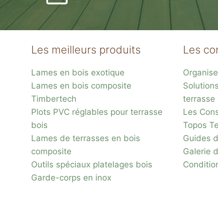
Les meilleurs produits
Les co
Lames en bois exotique
Organise
Lames en bois composite
Solution
Plots réglable
Timbertech
terrasse
incombustibles en 
Plots PVC réglables pour terrasse
Les Conse
bois
Topos Te
Lames de terrasses en bois
Guides d
composite
Galerie 
Outils spéciaux platelages bois
Conditio
Garde-corps en inox