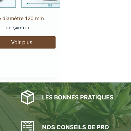
errasse
XtremDeck :
Lam
ne diamètre 120 mm
inium
incombust
AGE
ANTIDÉRAPANT
A
€
TTC (
37,40
€
HT)
LED
TERRASSE
POD
Voir plus
LAMES DE BARDAGE
 EN
SE
GE
LAMES
LA
L
EN KEBONY
AWOOD
COMPOSITE
LES BONNES PRATIQUES
filé
asse
NOS CONSEILS DE PRO