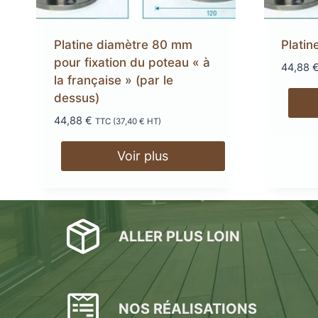
DryDeck : Lames de t
Platine diamètre 80 mm
Plati
étanches en alum
LAMBOURDES
ÉCLAIR
pour fixation du poteau « à
44,88
la française » (par le
EN ALUMINIUM
SPOTS 
dessus)
LAMES DE BARDAGE
44,88
€
LAMES DE TERRASSE
LAMES DE TERRAS
ALERTE ET GUIDA
TTC (
37,40
€
HT)
EN BOIS DOUGLAS ROUGE
BOIS COMPOSITE XTR
PODOTACTILE
EN ACCOYA
Voir plus
ALLER PLUS LOIN
MetaDeck : Le pro
étanche pour terr
NOS RÉALISATIONS