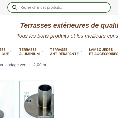
Recherche
de
produits
Terrasses extérieures de quali
Tous les bons produits et les meilleurs cons
SSE
TERRASSE
TERRASSE
LAMBOURDES
IQUE
ALUMINIUM
ANTIDÉRAPANTE
ET ACCESSOIRE
rreaudage vertical 2,00 m
 PVC
CALES RÉGLABLES
GAR
LES
POUR TERRASSE
LAMES DE BARDAGE
NTES
 EN
SE
SE
LA
L
L
XTRACLAD « CLIN »
ERTECH
BOIS
UE
E
RÉSIN