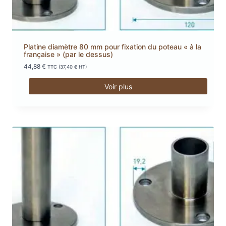
Platine diamètre 80 mm pour fixation du poteau « à la
française » (par le dessus)
44,88
€
TTC (
37,40
€
HT)
Voir plus