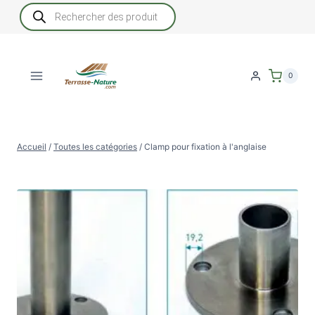
Aller
Recherche
de
au
produits
contenu
0
Accueil
/
Toutes les catégories
/
Clamp pour fixation à l'anglaise