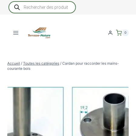
Aller
Recherche
de
au
produits
contenu
0
Accueil
/
Toutes les catégories
/
Cardan pour raccorder les mains-
courante bois