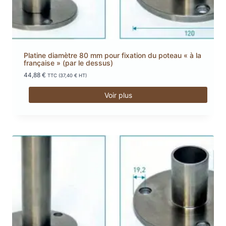
Platine diamètre 80 mm pour fixation du poteau « à la
française » (par le dessus)
44,88
€
TTC (
37,40
€
HT)
Voir plus