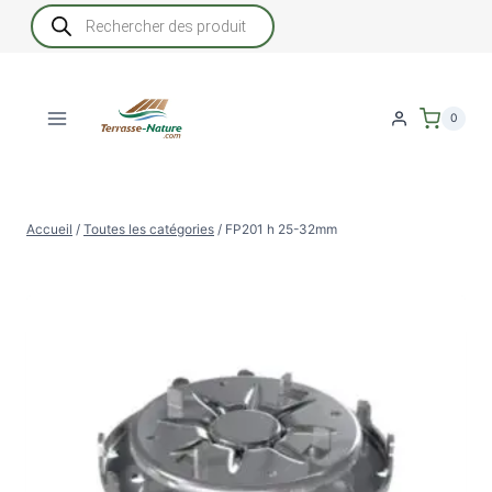
Aller
Recherche
de
au
produits
contenu
0
Accueil
/
Toutes les catégories
/
FP201 h 25-32mm