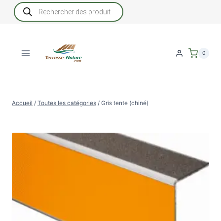
Aller
Recherche
de
au
produits
contenu
0
Accueil
/
Toutes les catégories
/
Gris tente (chiné)