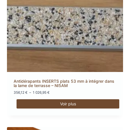
options
peuvent
être
choisies
sur
la
page
du
produit
Antidérapants INSERTS plats 53 mm à intégrer dans
la lame de terrasse – NI5AM
Plage
356,12
€
–
1 026,95
€
de
prix :
Voir plus
356,12 €
Ce
à
produit
1
a
026,95 €
plusieurs