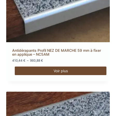
sur
la
page
du
produit
Antidérapants Profil NEZ DE MARCHE 59 mm à fixer
en applique – NC5AM
Plage
410,44
€
–
993,88
€
de
prix :
Voir plus
410,44 €
Ce
à
produit
993,88 €
a
plusieurs
variations.
Les
options
peuvent