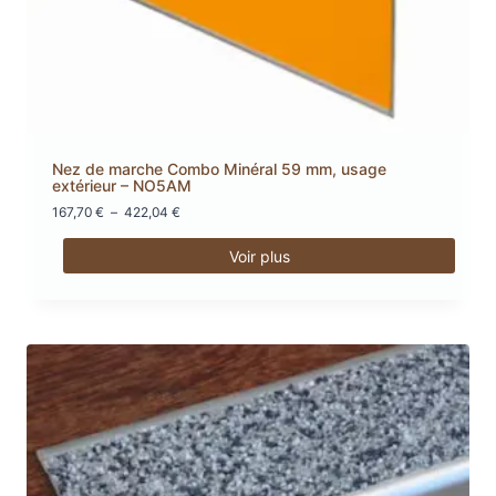
Nez de marche Combo Minéral 59 mm, usage
extérieur – NO5AM
Plage
167,70
€
–
422,04
€
de
prix :
Voir plus
167,70 €
Ce
à
produit
422,04 €
a
plusieurs
variations.
Les
options
peuvent
être
choisies