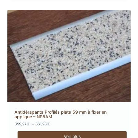
861,28 €
a
plusieurs
variations.
Les
options
peuvent
être
choisies
sur
la
page
du
produit
Antidérapants Profilés plats 59 mm à fixer en
applique – NP5AM
Plage
359,27
€
–
861,28
€
de
prix :
Voir plus