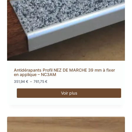
être
choisies
sur
la
page
du
produit
Antidérapants Profil NEZ DE MARCHE 39 mm à fixer
en applique – NC3AM
Plage
351,94
€
–
761,75
€
de
prix :
Voir plus
351,94 €
Ce
à
produit
761,75 €
a
plusieurs
variations.
Les