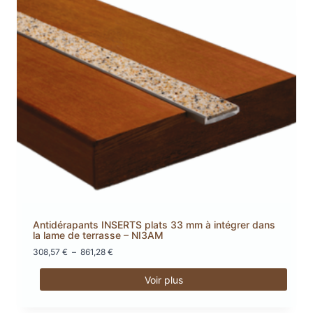
variations.
Les
options
peuvent
être
choisies
sur
la
page
du
produit
Antidérapants INSERTS plats 33 mm à intégrer dans
la lame de terrasse – NI3AM
Plage
308,57
€
–
861,28
€
de
prix :
Voir plus
308,57 €
Ce
à
produit