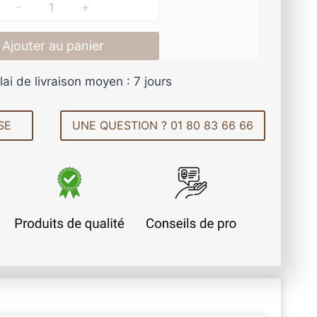
5
q
u
9
Ajouter au panier
a
n
,
lai de livraison moyen : 7 jours
t
i
2
t
SE
UNE QUESTION ? 01 80 83 66 66
é
7
d
e
A
n
€
t
i
à
d
é
8
r
a