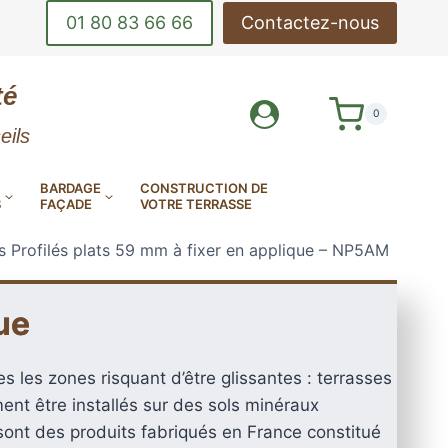
01 80 83 66 66
Contactez-nous
té
0
eils
BARDAGE
CONSTRUCTION DE
S
FAÇADE
VOTRE TERRASSE
s Profilés plats 59 mm à fixer en applique – NP5AM
ue
DE-CORPS
OUTILS DE POSE
s les zones risquant d’être glissantes : terrasses
INOX
DE TERRASSE
LAMES DE BARDAGE
MES DE TERRASSE EN
AMES DE TERRASSE
AMES DE TERRASSE
nt être installés sur des sols minéraux
sont des produits fabriqués en France constitué
EN ALUMINIUM
E MINÉRALE MILLBOARD
ANTIDÉRAPANTES
EN KEBONY