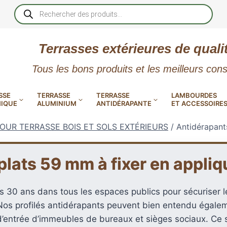
Recherche
de
produits
Terrasses extérieures de quali
Tous les bons produits et les meilleurs cons
SSE
TERRASSE
TERRASSE
LAMBOURDES
IQUE
ALUMINIUM
ANTIDÉRAPANTE
ET ACCESSOIRE
OUR TERRASSE BOIS ET SOLS EXTÉRIEURS
/
Antidérapant
plats 59 mm à fixer en appliq
 PVC
CALES RÉGLABLES
GAR
s 30 ans dans tous les espaces publics pour sécuriser le
LES
POUR TERRASSE
LAMES DE BARDAGE
NTES
 EN
SE
SE
LA
L
L
Nos profilés antidérapants peuvent bien entendu égaleme
s d’entrée d’immeubles de bureaux et sièges sociaux. Ce 
XTRACLAD « CLIN »
ERTECH
BOIS
UE
E
RÉSIN