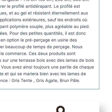
5
r le profilé antidérapant. Le profilé est
9
es, et au gel et résistent éternellement aux
m
plications extérieures, sauf les endroits où
m
apant polymère souple, plus agréable au pied.
à
. Pour des petites quantités, il est donc
f
en option le pré-perçage en usine des
i
omiser beaucoup de temps de perçage. Nous
x
ns le commerce. Ces deux produits sont
e
lés sur une terrasse bois avec des lames de bois
r
. Vous avez ainsi toujours une partie de chaque
e
te et qui se mariera bien avec les lames de
n
ence : Gris Tente , Gris Agate, Brun Pâle.
a
p
p
l
i