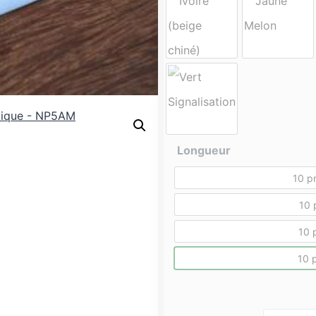
s
Longueur
acier
10 pr
10 
10 
10 