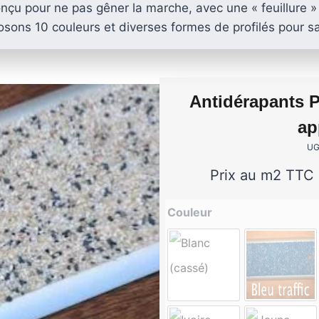
onçu pour ne pas gêner la marche, avec une « feuillure »
errasse
XtremDeck :
Lam
sons 10 couleurs et diverses formes de profilés pour sat
inium
incombust
AGE
ANTIDÉRAPANT
A
LED
TERRASSE
POD
Antidérapants P
LAMES DE BARDAGE
 EN
SE
GE
LAMES
LA
L
ap
EN KEBONY
AWOOD
COMPOSITE
UG
Prix au m2 TTC 
Couleur
filé
asse