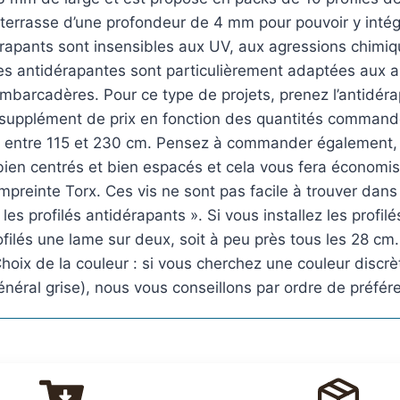
 terrasse d’une profondeur de 4 mm pour pouvoir y intégre
érapants sont insensibles aux UV, aux agressions chimiqu
des antidérapantes sont particulièrement adaptées aux ap
 embarcadères. Pour ce type de projets, prenez l’antidér
upplément de prix en fonction des quantités commandées
s entre 115 et 230 cm. Pensez à commander également, 
s, bien centrés et bien espacés et cela vous fera écon
mpreinte Torx. Ces vis ne sont pas facile à trouver da
es profilés antidérapants ». Si vous installez les profi
filés une lame sur deux, soit à peu près tous les 28 cm
hoix de la couleur : si vous cherchez une couleur discrè
général grise), nous vous conseillons par ordre de préfér