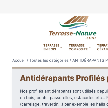
Aller
au
contenu
TERRASSE
TERRASSE
TERRA
EN BOIS
COMPOSITE
CÉRAM
Accueil
/
Toutes les catégories
/
ANTIDÉRAPANTS P
Antidérapants Profilés 
LAMBOURDES, VIS
PLOTS EN
Nos profilés antidérapants sont utilisés depui
BANDES BITUMES
RÉGLAB
LAMES DE BARDAGE
BANDES ANTIDÉRAPA
LAMES DE TERRASSE
LAMES DE TERRAS
LAMES DE TERRAS
en bois, ponts, passerelles, estacades etc… 
(carrelage, travertin…) par exemple les hall
XTRACLAD À CLAIRE VOIE
BOIS COMPOSITE TIMB
POUR TERRASSE EN 
DURA EN CERAMIQ
EN BOIS EXOTIQU