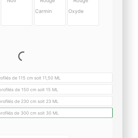
d
e
p
r
i
ofilés de 115 cm soit 11,50 ML
x
profilés de 150 cm soit 15 ML
profilés de 230 cm soit 23 ML
:
profilés de 300 cm soit 30 ML
3