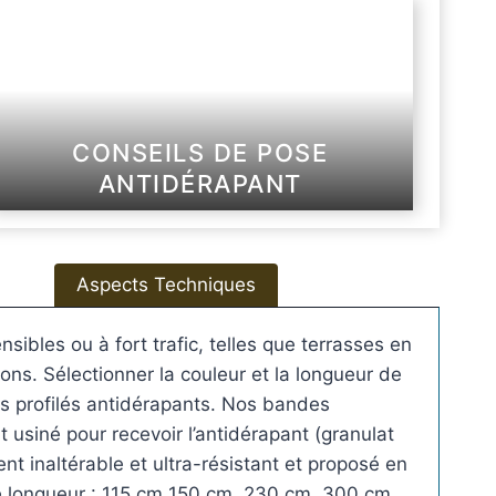
6
p
1
a
n
,
t
s
CONSEILS DE POSE
2
P
ANTIDÉRAPANT
r
8
o
f
i
Aspects Techniques
l
€
é
ibles ou à fort trafic, telles que terrasses en
s
ons. Sélectionner la couleur et la longueur de
p
es profilés antidérapants. Nos bandes
l
 usiné pour recevoir l’antidérapant (granulat
a
nt inaltérable et ultra-résistant et proposé en
t
de longueur : 115 cm 150 cm, 230 cm, 300 cm.
s