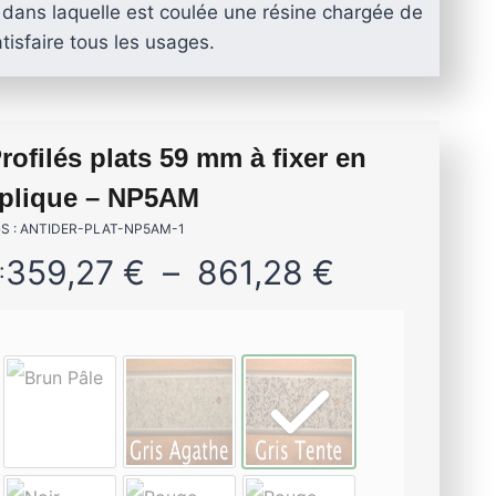
 dans laquelle est coulée une résine chargée de
es de terrasse en aluminium
isfaire tous les usages.
ibles et antidérapantes
LERTE
OCTATILE
VIS DE FONDATION
rofilés plats 59 mm à fixer en
 DE TERRASSE EN BOIS
MES EN ALUMINIUM
AMES DE TERRASSE
plique – NP5AM
 XTRAWOOD « TRÈS LARGE »
ANTIDÉRAPANTES
ASPECT BAMBOU
S : ANTIDER-PLAT-NP5AM-1
P
359,27
€
–
861,28
€
:
l
a
Lambourdes
en aluminium
g
e