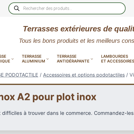
Recherche
de
produits
Terrasses extérieures de quali
Tous les bons produits et les meilleurs cons
SSE
TERRASSE
TERRASSE
LAMBOURDES
IQUE
ALUMINIUM
ANTIDÉRAPANTE
ET ACCESSOIRE
GE PODOTACTILE
/
Accessoires et options podotactiles
/
V
nox A2 pour plot inox
 PVC
CALES RÉGLABLES
GAR
nt difficiles à trouver dans le commerce. Commandez-le
LES
POUR TERRASSE
LAMES DE BARDAGE
NTES
 EN
SE
SE
LA
L
L
XTRACLAD « CLIN »
ERTECH
BOIS
UE
E
RÉSIN