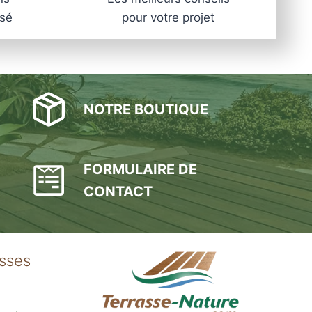
A
isé
pour votre projet
2
p
o
u
r
NOTRE BOUTIQUE
p
l
o
FORMULAIRE DE
t
i
CONTACT
n
o
x
asses