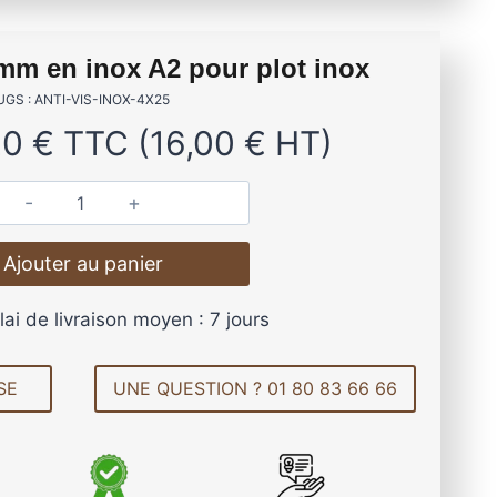
es de terrasse en aluminium
 mm en inox A2 pour plot inox
ibles et antidérapantes
LERTE
UGS : ANTI-VIS-INOX-4X25
OCTATILE
VIS DE FONDATION
20
€
TTC (
16,00
€
HT)
 DE TERRASSE EN BOIS
MES EN ALUMINIUM
AMES DE TERRASSE
q
 XTRAWOOD « TRÈS LARGE »
ANTIDÉRAPANTES
ASPECT BAMBOU
u
Ajouter au panier
a
n
lai de livraison moyen : 7 jours
t
i
Lambourdes
t
SE
UNE QUESTION ? 01 80 83 66 66
é
en aluminium
d
e
V