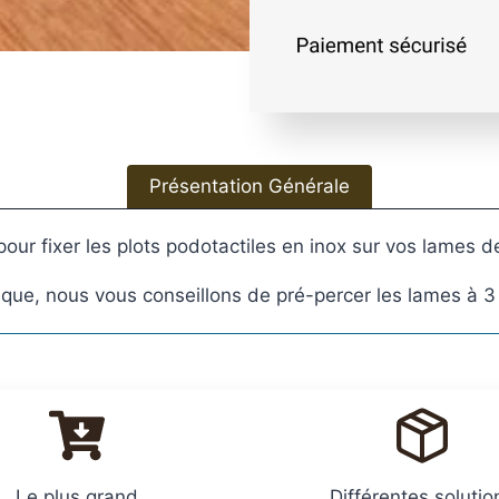
Présentation Générale
s
pour fixer les plots podotactiles en inox sur vos lames d
acier
ique, nous vous conseillons de pré-percer les lames à 
Le plus grand
Différentes solutio