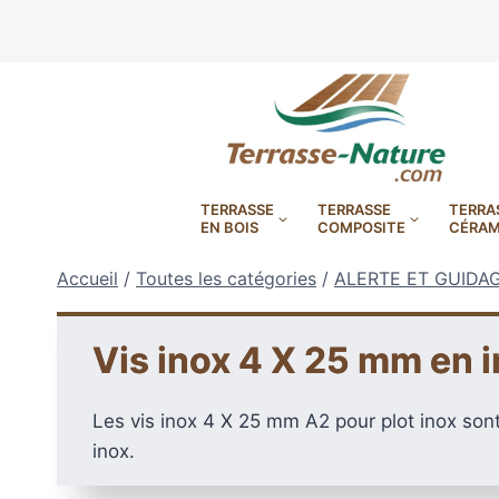
Aller
au
contenu
TERRASSE
TERRASSE
TERRA
EN BOIS
COMPOSITE
CÉRAM
Accueil
/
Toutes les catégories
/
ALERTE ET GUIDA
Vis inox 4 X 25 mm en i
LAMBOURDES, VIS
PLOTS EN
Les vis inox 4 X 25 mm A2 pour plot inox so
BANDES BITUMES
RÉGLAB
LAMES DE BARDAGE
BANDES ANTIDÉRAPA
LAMES DE TERRASSE
LAMES DE TERRAS
LAMES DE TERRAS
inox.
XTRACLAD À CLAIRE VOIE
BOIS COMPOSITE TIMB
POUR TERRASSE EN 
DURA EN CERAMIQ
EN BOIS EXOTIQU