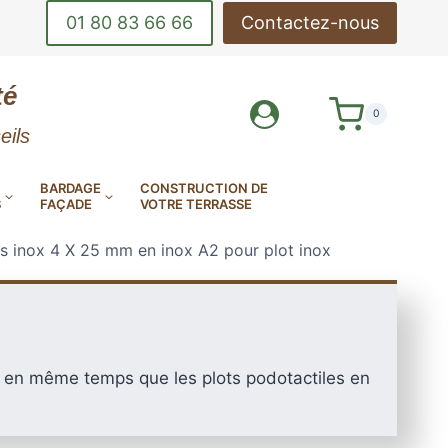
01 80 83 66 66
Contactez-nous
té
0
eils
BARDAGE
CONSTRUCTION DE
S
FAÇADE
VOTRE TERRASSE
is inox 4 X 25 mm en inox A2 pour plot inox
DE-CORPS
OUTILS DE POSE
s en même temps que les plots podotactiles en
INOX
DE TERRASSE
LAMES DE BARDAGE
MES DE TERRASSE EN
AMES DE TERRASSE
AMES DE TERRASSE
EN ALUMINIUM
E MINÉRALE MILLBOARD
ANTIDÉRAPANTES
EN KEBONY