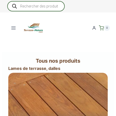
Aller
Recherche
de
au
produits
contenu
0
Tous nos produits
Lames de terrasse, dalles