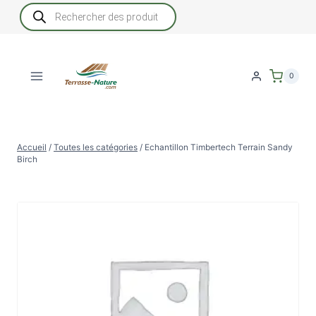
Aller
Recherche
de
au
produits
contenu
0
Accueil
/
Toutes les catégories
/
Echantillon Timbertech Terrain Sandy
Birch