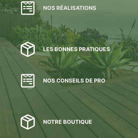
choisies
NOS RÉALISATIONS
sur
la
page
du
produit
LES BONNES PRATIQUES
NOS CONSEILS DE PRO
NOTRE BOUTIQUE