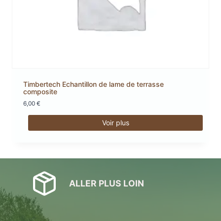
Timbertech Echantillon de lame de terrasse
composite
6,00
€
Voir plus
Ce
produit
a
plusieurs
variations.
ALLER PLUS LOIN
Les
options
peuvent
être