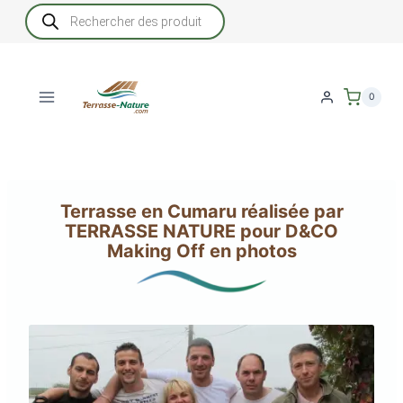
Aller
Recherche
de
au
produits
contenu
0
Terrasse en Cumaru réalisée par
TERRASSE NATURE pour D&CO
Making Off en photos