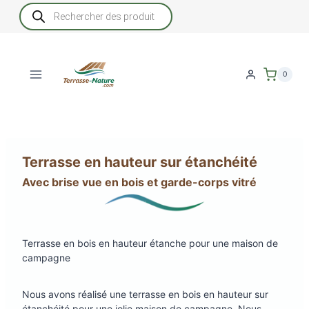
Aller
Recherche
de
au
produits
contenu
0
Terrasse en hauteur sur étanchéité
Avec brise vue en bois et garde-corps vitré
Terrasse en bois en hauteur étanche pour une maison de
campagne
Nous avons réalisé une terrasse en bois en hauteur sur
étanchéité pour une jolie maison de campagne. Nous