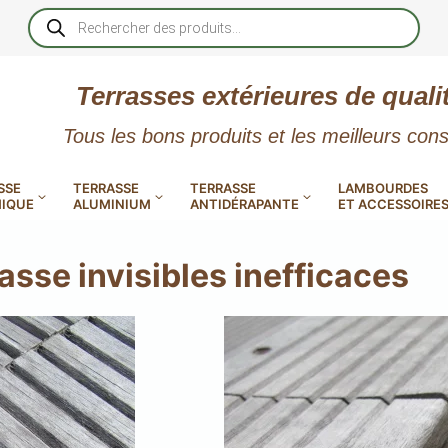
Recherche
de
produits
Terrasses extérieures de quali
Tous les bons produits et les meilleurs cons
SSE
TERRASSE
TERRASSE
LAMBOURDES
IQUE
ALUMINIUM
ANTIDÉRAPANTE
ET ACCESSOIRE
rasse invisibles inefficaces
 PVC
CALES RÉGLABLES
GAR
LES
POUR TERRASSE
LAMES DE BARDAGE
NTES
 EN
SE
SE
LA
L
L
XTRACLAD « CLIN »
ERTECH
BOIS
UE
E
RÉSIN