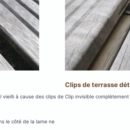
errasse
XtremDeck :
Lam
inium
incombust
AGE
ANTIDÉRAPANT
A
LED
TERRASSE
POD
LAMES DE BARDAGE
 EN
SE
GE
LAMES
LA
L
EN KEBONY
AWOOD
COMPOSITE
Clips de terrasse dé
 vieilli à cause des clips de
Clip invisible complètemen
filé
asse
ans le côté de la lame ne