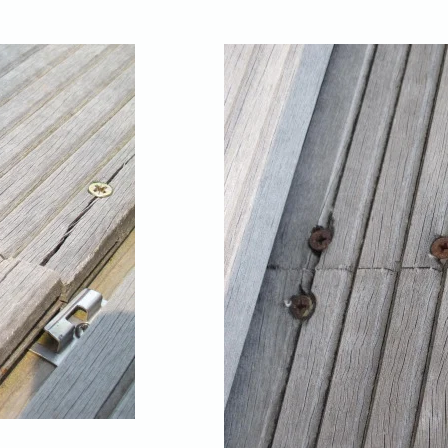
s
acier