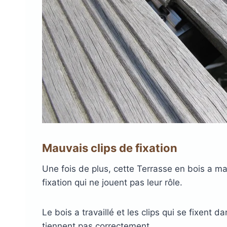
DryDeck : Lames de t
étanches en alum
LAMBOURDES
ÉCLAIR
EN ALUMINIUM
SPOTS 
LAMES DE BARDAGE
LAMES DE TERRASSE
LAMES DE TERRAS
ALERTE ET GUIDA
EN BOIS DOUGLAS ROUGE
BOIS COMPOSITE XTR
PODOTACTILE
EN ACCOYA
Mauvais clips de fixation
Une fois de plus, cette Terrasse en bois a mal
MetaDeck : Le pro
fixation qui ne jouent pas leur rôle.
étanche pour terr
Le bois a travaillé et les clips qui se fixent d
tiennent pas correctement