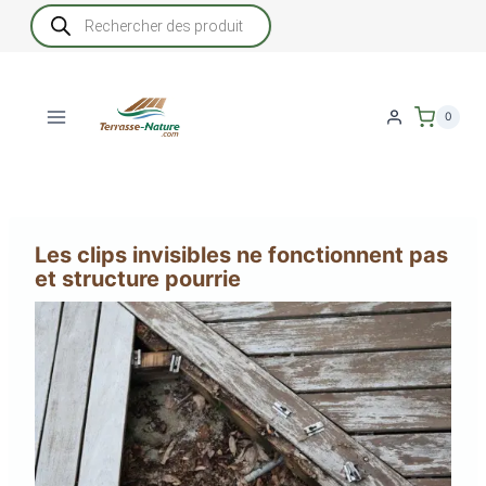
Aller
Recherche
de
au
produits
contenu
0
Les clips invisibles ne fonctionnent pas
et structure pourrie