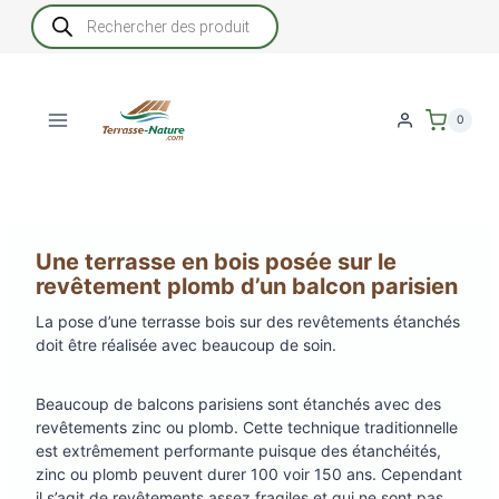
Aller
Recherche
de
au
produits
contenu
0
Une terrasse en bois posée sur le
revêtement plomb d’un balcon parisien
La pose d’une terrasse bois sur des revêtements étanchés
doit être réalisée avec beaucoup de soin.
Beaucoup de balcons parisiens sont étanchés avec des
revêtements zinc ou plomb. Cette technique traditionnelle
est extrêmement performante puisque des étanchéités,
zinc ou plomb peuvent durer 100 voir 150 ans. Cependant
il s’agit de revêtements assez fragiles et qui ne sont pas