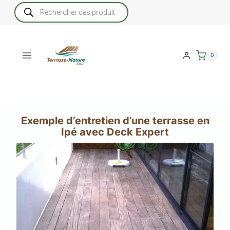
Aller
Recherche
de
au
produits
contenu
0
Exemple d’entretien d’une terrasse en
Ipé avec Deck Expert