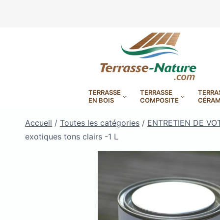
Aller
au
contenu
TERRASSE
TERRASSE
TERRA
EN BOIS
COMPOSITE
CÉRAM
Accueil
/
Toutes les catégories
/
ENTRETIEN DE VO
exotiques tons clairs -1 L
LAMBOURDES, VIS
PLOTS EN
BANDES BITUMES
RÉGLAB
LAMES DE BARDAGE
BANDES ANTIDÉRAPA
LAMES DE TERRASSE
LAMES DE TERRAS
LAMES DE TERRAS
XTRACLAD À CLAIRE VOIE
BOIS COMPOSITE TIMB
POUR TERRASSE EN 
DURA EN CERAMIQ
EN BOIS EXOTIQU