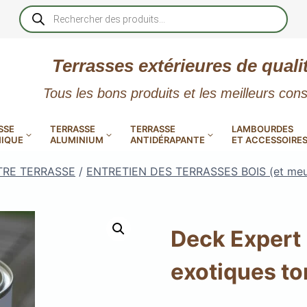
Recherche
de
produits
Terrasses extérieures de quali
Tous les bons produits et les meilleurs cons
SSE
TERRASSE
TERRASSE
LAMBOURDES
IQUE
ALUMINIUM
ANTIDÉRAPANTE
ET ACCESSOIRE
TRE TERRASSE
/
ENTRETIEN DES TERRASSES BOIS (et meub
Deck Expert 
 PVC
CALES RÉGLABLES
GAR
exotiques ton
LES
POUR TERRASSE
LAMES DE BARDAGE
NTES
 EN
SE
SE
LA
L
L
XTRACLAD « CLIN »
ERTECH
BOIS
UE
E
RÉSIN