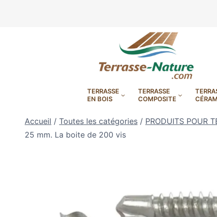
Aller
au
contenu
TERRASSE
TERRASSE
TERRA
EN BOIS
COMPOSITE
CÉRAM
Accueil
/
Toutes les catégories
/
PRODUITS POUR T
25 mm. La boite de 200 vis
LAMBOURDES, VIS
PLOTS EN
BANDES BITUMES
RÉGLAB
LAMES DE BARDAGE
BANDES ANTIDÉRAPA
LAMES DE TERRASSE
LAMES DE TERRAS
LAMES DE TERRAS
XTRACLAD À CLAIRE VOIE
BOIS COMPOSITE TIMB
POUR TERRASSE EN 
DURA EN CERAMIQ
EN BOIS EXOTIQU