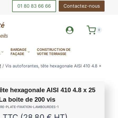
01 80 83 66 66
Contactez-nous
té
0
eils
BARDAGE
CONSTRUCTION DE
S
FAÇADE
VOTRE TERRASSE
M
/
Vis autoforantes, tête hexagonale AISI 410 4.8 x
tête hexagonale AISI 410 4.8 x 25
DE-CORPS
OUTILS DE POSE
a boite de 200 vis
INOX
DE TERRASSE
LAMES DE BARDAGE
MES DE TERRASSE EN
AMES DE TERRASSE
AMES DE TERRASSE
RRE-PLATE-FIXATION-LAMBOURDES-1
EN ALUMINIUM
E MINÉRALE MILLBOARD
ANTIDÉRAPANTES
EN KEBONY
€
TTC (
28,80
€
HT)