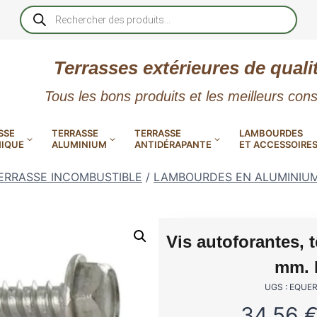
Recherche
de
produits
Terrasses extérieures de quali
Tous les bons produits et les meilleurs cons
SSE
TERRASSE
TERRASSE
LAMBOURDES
IQUE
ALUMINIUM
ANTIDÉRAPANTE
ET ACCESSOIRE
ERRASSE INCOMBUSTIBLE
/
LAMBOURDES EN ALUMINIU
Vis autoforantes, 
 PVC
CALES RÉGLABLES
GAR
mm. L
LES
POUR TERRASSE
LAMES DE BARDAGE
NTES
 EN
SE
SE
LA
L
L
UGS : EQUE
XTRACLAD « CLIN »
ERTECH
BOIS
UE
E
RÉSIN
34,56