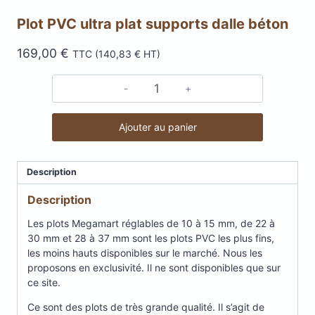
Plot PVC ultra plat supports dalle béton
169,00
€
TTC (
140,83
€
HT)
quantité
de
Plot
Ajouter au panier
PVC
ultra
plat
Description
supports
dalle
Description
béton
Les plots Megamart réglables de 10 à 15 mm, de 22 à
30 mm et 28 à 37 mm sont les plots PVC les plus fins,
les moins hauts disponibles sur le marché. Nous les
proposons en exclusivité. Il ne sont disponibles que sur
ce site.
Ce sont des plots de très grande qualité. Il s’agit de