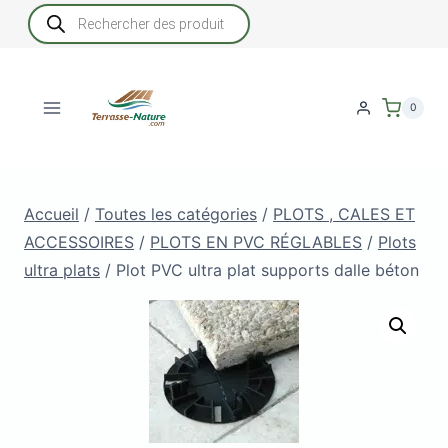
Aller
Recherche
de
au
produits
contenu
0
Accueil
/
Toutes les catégories
/
PLOTS , CALES ET
ACCESSOIRES
/
PLOTS EN PVC RÉGLABLES
/
Plots
ultra plats
/
Plot PVC ultra plat supports dalle béton