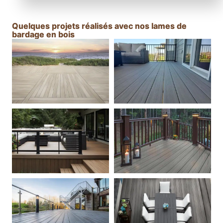
e
(
Quelques projets réalisés avec nos lames de
C
bardage en bois
o
p
i
e
)