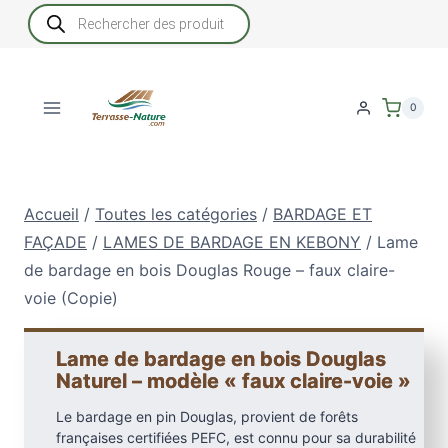
Aller
Recherche
de
au
produits
contenu
0
Accueil
/
Toutes les catégories
/
BARDAGE ET
FAÇADE
/
LAMES DE BARDAGE EN KEBONY
/
Lame
de bardage en bois Douglas Rouge – faux claire-
voie (Copie)
Lame de bardage en bois Douglas
Naturel – modèle « faux claire-voie »
Le bardage en pin Douglas, provient de forêts
françaises certifiées PEFC, est connu pour sa durabilité