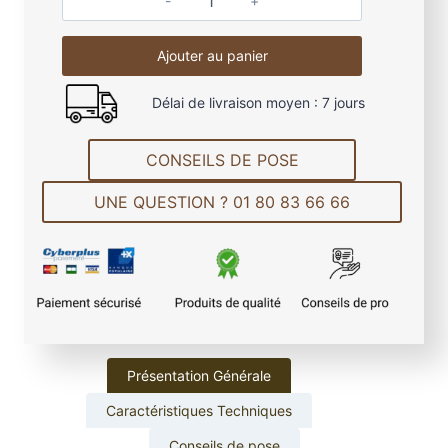
q
u
Ajouter au panier
a
n
Délai de livraison moyen : 7 jours
t
i
t
CONSEILS DE POSE
é
UNE QUESTION ? 01 80 83 66 66
d
e
L
a
m
e
d
e
Présentation Générale
b
Caractéristiques Techniques
a
r
Conseils de pose