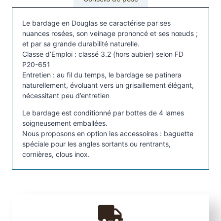
d
a
Le bardage en Douglas se caractérise par ses
g
nuances rosées, son veinage prononcé et ses nœuds ;
et par sa grande durabilité naturelle.
e
Classe d’Emploi : classé 3.2 (hors aubier) selon FD
e
P20-651
n
Entretien : au fil du temps, le bardage se patinera
b
naturellement, évoluant vers un grisaillement élégant,
o
nécessitant peu d’entretien
i
Le bardage est conditionné par bottes de 4 lames
s
soigneusement emballées.
D
Nous proposons en option les accessoires : baguette
o
spéciale pour les angles sortants ou rentrants,
u
cornières, clous inox.
g
l
a
s
R