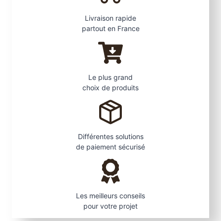
o
u
Livraison rapide
g
partout en France
e
–
f
a
Le plus grand
u
choix de produits
x
c
l
a
Différentes solutions
i
de paiement sécurisé
r
e
-
v
Les meilleurs conseils
o
pour votre projet
i